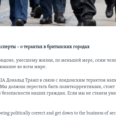
.
сперты – о терактах в британских городах
Лондоне, унесшему жизни, по меньшей мере, семи чело
имание во всем мире.
А Дональд Трамп в связи с лондонским терактом напи
«Мы должны перестать быть политкорректными, стоит 
 безопасности наших граждан. Если мы не станем умне
.
ing politically correct and get down to the business of sec