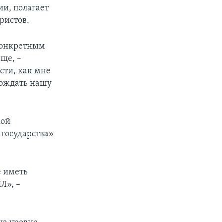
и, полагает
ристов.
 конкретным
ще, –
сти, как мне
вождать нашу
кой
 государства»
е иметь
Л», –