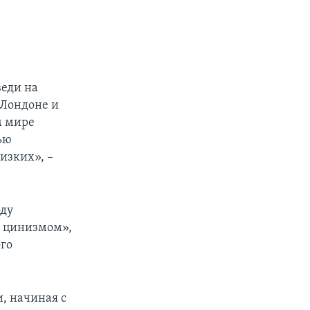
еди на
 Лондоне и
м мире
ью
изких», –
оду
и цинизмом»,
го
, начиная с