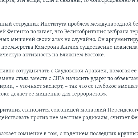
перта, эти вещи, если и связаны, то «опосредованно и 
ный сотрудник Института проблем международной бе
ей Фененко полагает, что Великобритания выбрана те
вных мишеней своих атак не случайно. Он аргументируе
н премьерства Кэмерона Англия существенно повысила
ческую активность на Ближнем Востоке.
ктивно сотрудничать с Саудовской Аравией, помогая ее
емене стала вместе с США наносить удары по объектам
рии, – уточняет эксперт, – так что ее глубокое вмешат
оке делает ее мишенью для террористов».
ритания становится союзницей монархий Персидского
 действовать против нее местные радикалы, считает Фе
ажает сомнение в том, с падением последних крупны