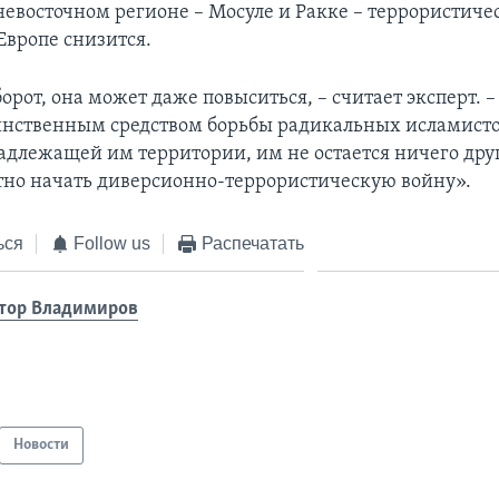
евосточном регионе – Мосуле и Ракке – террористиче
Европе снизится.
орот, она может даже повыситься, – считает эксперт. –
динственным средством борьбы радикальных исламистов
адлежащей им территории, им не остается ничего дру
тно начать диверсионно-террористическую войну».
ься
Follow us
Распечатать
тор Владимиров
Новости