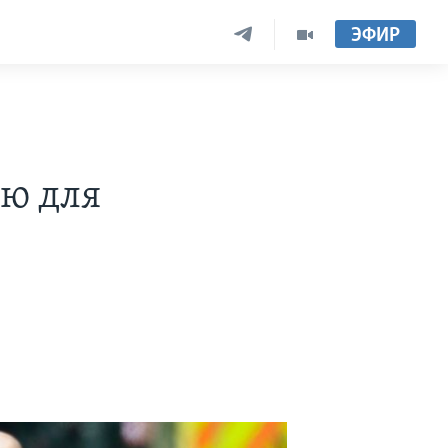
ЭФИР
ю для