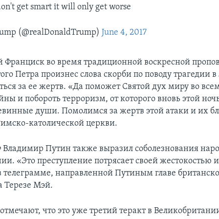
on't get smart it will only get worse
Trump (@realDonaldTrump)
June 4, 2017
 Франциск во время традиционной воскресной пропов
ого Петра произнес слова скорби по поводу трагедии в
ться за ее жертв. «Да поможет Святой дух миру во все
йны и побороть терроризм, от которого вновь этой ноч
евинные души. Помолимся за жертв этой атаки и их бл
 Римско-католической церкви.
 Владимир Путин также выразил соболезнования нар
ии. «Это преступление потрясает своей жестокостью 
в телеграмме, направленной Путиным главе британско
а Терезе Мэй.
отмечают, что это уже третий теракт в Великобритании