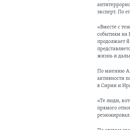
антитеррорис
эксперт. По 
«Вместе с тем
событиям на 
продолжает Я
представляет
жизнь и даль
По мнению Ан
активности п
в Сирии и Ира
«Те люди, кот
прямого отно
резюмировал 