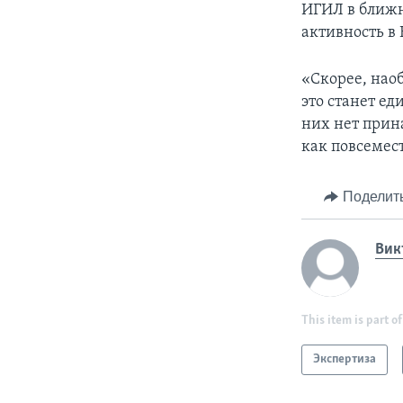
ИГИЛ в ближн
активность в 
«Скорее, наоб
это станет е
них нет прин
как повсемес
Поделит
Вик
This item is part of
Экспертиза