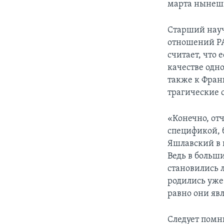
марта нынешн
Старший нау
отношений РА
считает, что 
качестве одно
также к Фран
трагические 
«Конечно, отч
спецификой, 
Яшлавский в 
Ведь в больш
становились 
родились уже
равно они яв
Следует помн