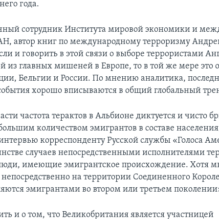
его года.
чный сотрудник Института мировой экономики и ме
Н, автор книг по международному терроризму Андр
если и говорить в этой связи о выборе террористами Ан
й из главных мишеней в Европе, то в той же мере это 
ции, Бельгии и России. По мнению аналитика, послед
события хорошо вписываются в общий глобальный тре
асти частота терактов в Альбионе диктуется и чисто б
большим количеством эмигрантов в составе населения,
интервью корреспонденту Русской службы «Голоса Ам
инстве случаев непосредственными исполнителями те
люди, имеющие эмигрантское происхождение. Хотя м
 непосредственно на территории Соединенного Королев
ляются эмигрантами во втором или третьем поколении
ить и о том, что Великобритания является участницей