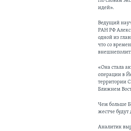
По словам экс
идей».
Ведущий науч
РАН РФ Алекс
одной из гла
что со време
внешнеполити
«Она стала а
операции в Й
территории Си
Ближнем Вост
Чем больше Б
жестче будут
Аналитик выр