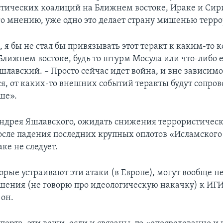
тических коалиций на Ближнем востоке, Ираке и Сири
его мнению, уже одно это делает страну мишенью терро
, я бы не стал бы привязывать этот теракт к каким-то
Ближнем востоке, будь то штурм Мосула или что-либо е
шлавский. – Просто сейчас идет война, и вне зависимо
ся, от каких-то внешних событий теракты будут сопро
ше».
дрея Яшлавского, ожидать снижения террористичес
осле падения последних крупных оплотов «Исламского
ке не следует.
орые устраивают эти атаки (в Европе), могут вообще н
шения (не говорю про идеологическую накачку) к ИГИ
он.