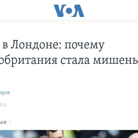
 в Лондоне: почему
обритания стала мишень
иров
:11
ься