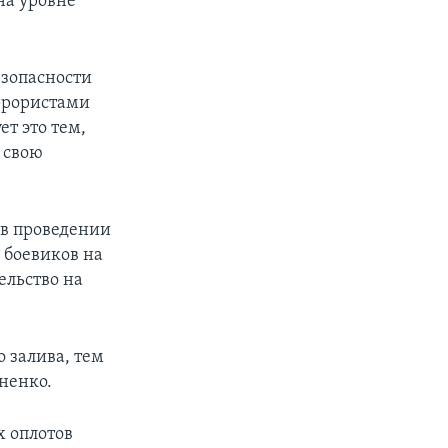
на уровне
зопасности
ррористами
т это тем,
 свою
 в проведении
 боевиков на
ельство на
 залива, тем
ненко.
х оплотов