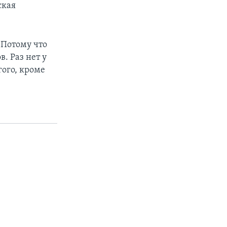
ская
 Потому что
. Раз нет у
гого, кроме