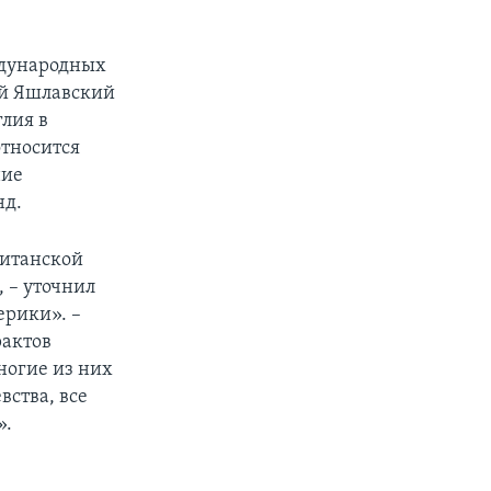
ждународных
ей Яшлавский
глия в
относится
ние
нд.
ританской
 – уточнил
ерики». –
рактов
ногие из них
ства, все
».