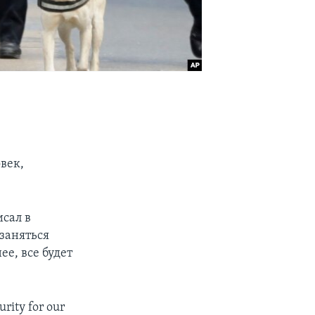
век,
сал в
заняться
е, все будет
urity for our