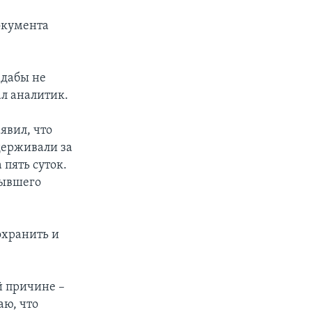
окумента
 дабы не
ал аналитик.
явил, что
держивали за
 пять суток.
бывшего
охранить и
й причине –
аю, что