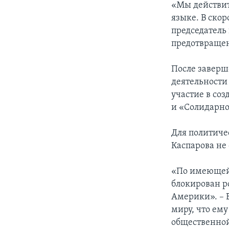
«Мы действит
языке. В скор
председатель
предотвращен
После заверш
деятельности
участие в со
и «Солидарно
Для политиче
Каспарова не
«По имеющейс
блокирован ро
Америки». – 
миру, что ем
общественной