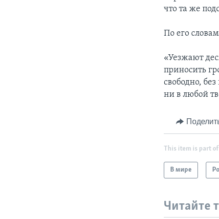
что та же по
По его словам
«Уезжают дес
приносить гр
свободно, без
ни в любой т
Поделит
This item is part of
В мире
Р
Читайте 