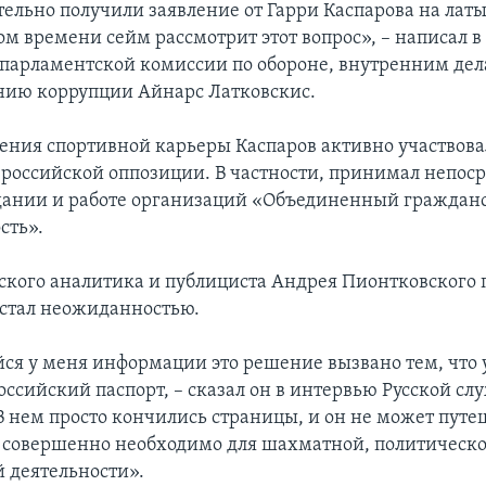
ельно получили заявление от Гарри Каспарова на ла
ом времени сейм рассмотрит этот вопрос», – написал в
 парламентской комиссии по обороне, внутренним дел
ию коррупции Айнарс Латковскис.
ения спортивной карьеры Каспаров активно участвова
 российской оппозиции. В частности, принимал непос
здании и работе организаций «Объединенный граждан
сть».
ского аналитика и публициста Андрея Пионтковского 
 стал неожиданностью.
я у меня информации это решение вызвано тем, что 
ссийский паспорт, – сказал он в интервью Русской сл
В нем просто кончились страницы, и он не может путе
у совершенно необходимо для шахматной, политическо
 деятельности».