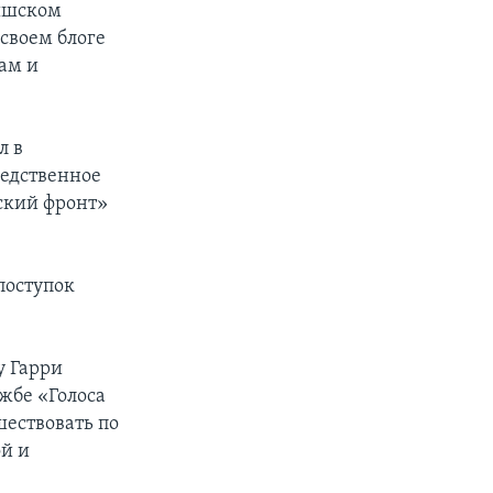
тышском
 своем блоге
ам и
л в
редственное
ский фронт»
поступок
у Гарри
ужбе «Голоса
шествовать по
й и