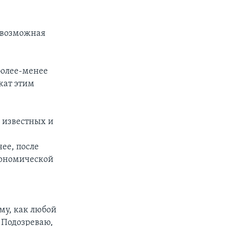
и возможная
 более-менее
жат этим
 известных и
д
ее, после
кономической
.
ьму, как любой
 Подозреваю,