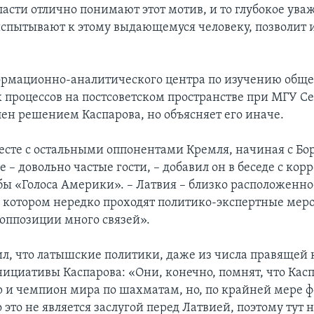
ласти отлично понимают этот мотив, и то глубокое ува
испытывают к этому выдающемуся человеку, позволит 
рмационно-аналитического центра по изучению обще
 процессов на постсоветском пространстве при МГУ Се
лен решением Каспарова, но объясняет его иначе.
есте с остальными оппонентами Кремля, начиная с Бо
е – довольно частые гости, – добавил он в беседе с ко
бы «Голоса Америки». – Латвия – близко расположенно
 в котором нередко проходят политико-экспертные мер
 оппозиции много связей».
ил, что латышские политики, даже из числа правящей 
нициативы Каспарова: «Они, конечно, помнят, что Касп
 и чемпион мира по шахматам, но, по крайней мере 
 это не является заслугой перед Латвией, поэтому тут 