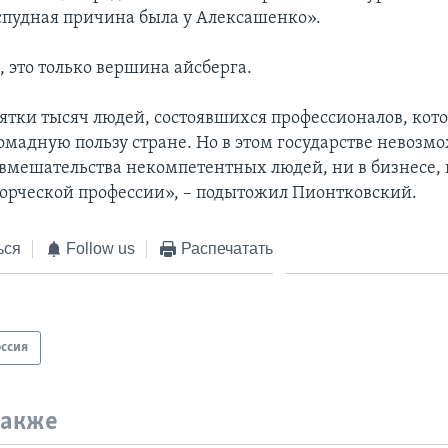
дспудная причина была у Алексашенко».
, это только вершина айсберга.
ятки тысяч людей, состоявшихся профессионалов, кот
омадную пользу стране. Но в этом государстве невозм
 вмешательства некомпетентных людей, ни в бизнесе, 
ворческой профессии», – подытожил Пионтковский.
ься
Follow us
Распечатать
оссия
также