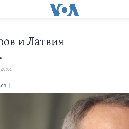
ров и Латвия
в
 20:05
ься