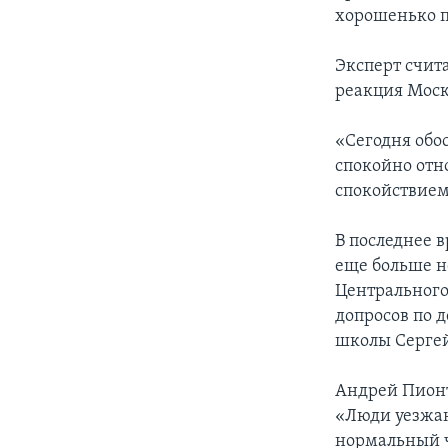
хорошенько п
Эксперт счита
реакция Мос
«Сегодня обос
спокойно отн
спокойствием
В последнее 
еще больше н
Центрального
допросов по 
школы Сергей
Андрей Пионт
«Люди уезжают
нормальный ч