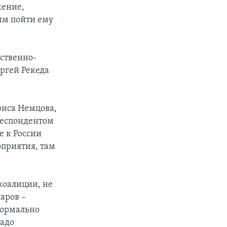
жение,
им пойти ему
ственно-
ргей Рекеда
риса Немцова,
рреспондентом
е к России
оприятия, там
коалиции, не
аров –
формально
надо