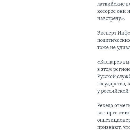
латвийские в
которое они 
навстречу».
Эксперт Инфо
политических
тоже не удив
«Каспаров вм
в этом регион
Русской служ
государство,
у российской
Рекеда отмет
восторге от и
оппозиционер
признают, что