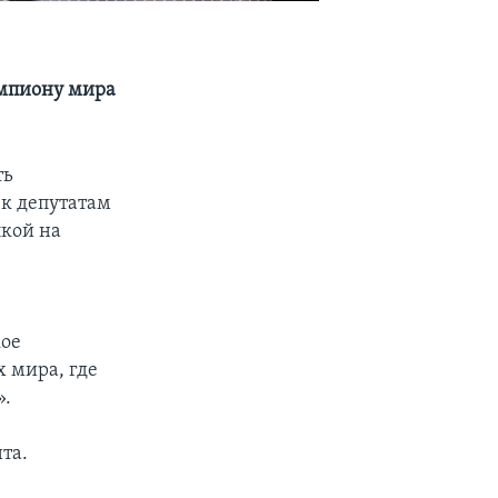
емпиону мира
ть
 к депутатам
лкой на
кое
х мира, где
».
та.