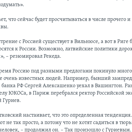
одумать».
ет, что сейчас будет просчитываться в числе прочего 
квы.
трение с Россией существует в Вильнюсе, а вот в Риге
осятся к России. Возможно, латвийские политики доро
», – резюмировал Рекеда.
время Россию под разными предлогами покинуло много
е очень известных людей. Например, бывший зампре
 банка РФ Сергей Алексашенко уехал в Вашингтон. Ран
делу ЮКОСа, в Париж перебрался ректор Российской э
 Гуриев.
ковский настаивает, что это определенная тенденция
 не так просто, а потому что не хотят садиться в тюр
еловек, – продолжил он. – Так произошло с Гуриевым.