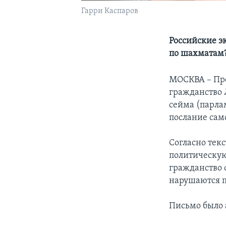
Гарри Каспаров
Российские э
по шахматам
МОСКВА – Про
гражданство 
сейма (парлам
послание сам
Согласно тек
политическую 
гражданство о
нарушаются п
Письмо было 