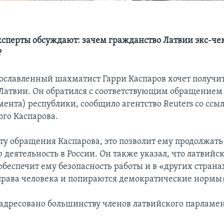
ксперты обсуждают: зачем гражданство Латвии экс-ч
?
славленный шахматист Гарри Каспаров хочет получи
Латвии. Он обратился с соответствующим обращением
ента) республики, сообщило агентство Reuters со ссы
ого Каспарова.
сту обращения Каспарова, это позволит ему продолжать
деятельность в России. Он также указал, что латвийс
беспечит ему безопасность работы и в «других страна
рава человека и попираются демократические нормы
адресовано большинству членов латвийского парламен