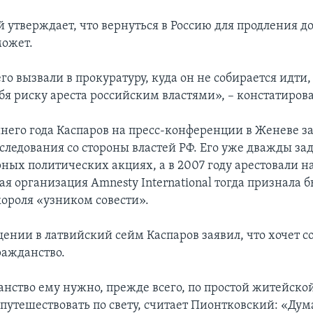
 утверждает, что вернуться в Россию для продления д
может.
го вызвали в прокуратуру, куда он не собирается идти,
бя риску ареста российским властями», – констатиров
его года Каспаров на пресс-конференции в Женеве за
еследования со стороны властей РФ. Его уже дважды за
ных политических акциях, а в 2007 году арестовали на
я организация Amnesty International тогда признала 
ороля «узником совести».
щении в латвийский сейм Каспаров заявил, что хочет с
ражданство.
анство ему нужно, прежде всего, по простой житейско
путешествовать по свету, считает Пионтковский: «Дум