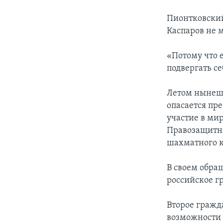
Пионтковский
Каспаров не 
«Потому что е
подвергать се
Летом нынешн
опасается пр
участие в мир
Правозащитна
шахматного к
В своем обра
российское г
Второе гражд
возможности 