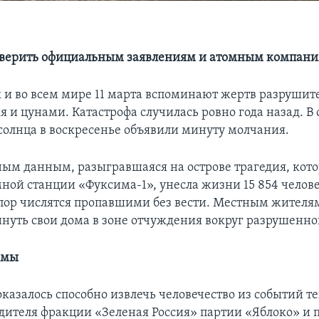
 верить официальным заявлениям и атомным компан
к и во всем мире 11 марта вспоминают жертв разрушит
 и цунами. Катастрофа случилась ровно года назад. В 
солнца в воскресенье объявили минуту молчания.
ым данным, разыгравшаяся на острове трагедия, кото
мной станции «Фуксима-1», унесла жизни 15 854 челове
 пор числятся пропавшими без вести. Местным жител
инуть свои дома в зоне отчуждения вокруг разрушенно
имы
казалось способно извлечь человечество из событий т
одителя фракции «Зеленая Россия» партии «Яблоко» и