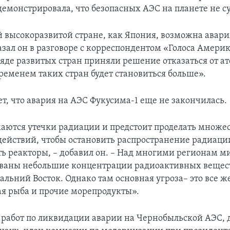
демонстрировала, что безопасных АЭС на планете не с
й высокоразвитой стране, как Япония, возможна авари
азал он в разговоре с корреспондентом «Голоса Америк
 ряде развитых стран приняли решение отказаться от а
временем таких стран будет становиться больше».
т, что авария на АЭС Фукусима-1 еще не закончилась.
аются утечки радиации и предстоит проделать множе
ействий, чтобы остановить распространение радиаци
ь реакторы, – добавил он. – Над многими регионам м
ваны небольшие концентрации радиоактивных вещест
альний Восток. Однако там основная угроза– это все ж
я рыба и прочие морепродукты».
 работ по ликвидации аварии на Чернобыльской АЭС, 