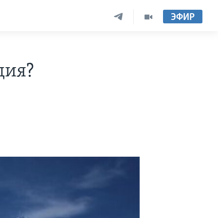
ЭФИР
дия?