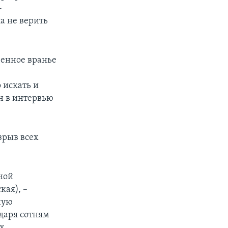
-
а не верить
енное вранье
 искать и
н в интервью
зрыв всех
ной
кая), –
ную
одаря сотням
х