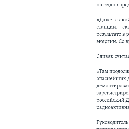
наглядно про
«Даже в тако
станции, – ск
результате в
энергии. Со 
Сливяк считае
«Там продолж
опаснейших д
демонтироват
зарегистриро
российский Д
радиоактивна
Руководитель