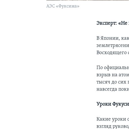
АЭС «Фуксима»
Эксперт: «Не
В Японии, ка
землетрясения
Восходящего 
По официальн
взрыв на ато
тысяч до сих
навсегда пок
Уроки Фукус
Какие уроки о
взгляд руков