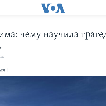
има: чему научила траге
в
:36
ься