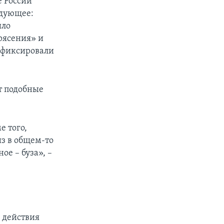
е России
едующее:
ыло
рясения» и
афиксировали
т подобные
е того,
из в общем-то
ое – буза», –
 действия