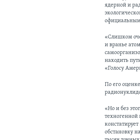
ядерной и ра
экологическо
официальным
«Слишком оч
и вранье ато
самоорганизов
находить пут
«Голосу Амер
По его оценк
радионуклидов
«Но и без эт
техногенной к
констатирует
обстановку н
тысяч точных