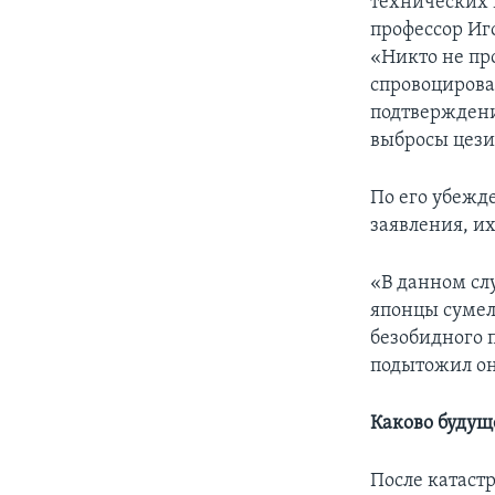
технических 
профессор Иг
«Никто не пр
спровоцирова
подтверждени
выбросы цези
По его убежд
заявления, их
«В данном слу
японцы сумел
безобидного п
подытожил он
Каково будущ
После катаст