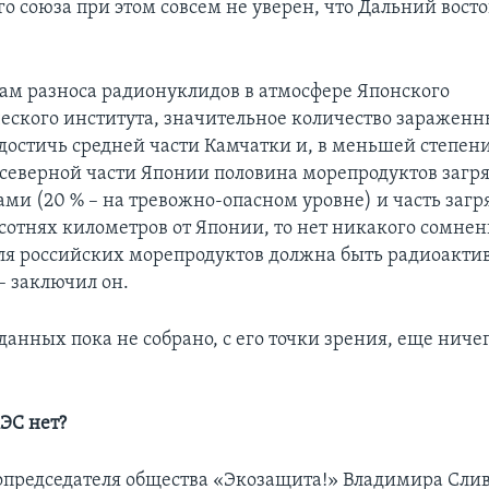
о союза при этом совсем не уверен, что Дальний вост
там разноса радионуклидов в атмосфере Японского
еского института, значительное количество зараженн
достичь средней части Камчатки и, в меньшей степен
в северной части Японии половина морепродуктов загр
ми (20 % – на тревожно-опасном уровне) и часть заг
сотнях километров от Японии, то нет никакого сомнени
оля российских морепродуктов должна быть радиоакти
– заключил он.
 данных пока не собрано, с его точки зрения, еще ниче
ЭС нет?
председателя общества «Экозащита!» Владимира Слив