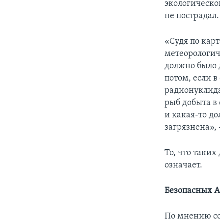
экологическог
не пострадал.
«Судя по кар
метеорологич
должно было 
потом, если 
радионуклида
рыб добыта в 
и какая-то д
загрязнена», 
То, что таких
означает.
Безопасных А
По мнению со