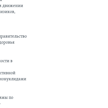
ом движении
физиков,
правительство
доровья
ости в
ктивной
дионуклидами
аммы по
-