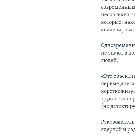
современными
нескольких э
которые, нах
анализироват
Одновременно
не знают в по
людей,
«Это объекти
первые дни и
короткоживущ
трудности оп
(не детектир
Руководитель
ядерной и ра