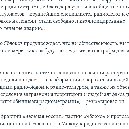
 радиометрами, и благодаря участию в общественн
нтузиастов – крупнейших специалистов радиологов и 
одясь на пенсии, стали свободно и квалифицированно
ь течение аварии».
 Яблоков предупреждает, что ни общественность, ни 
лной мере, каковы будут последствия катастрофы для з
вное незнание частично основано на полной растерянн
 недели и недостатке информации о поражении людей
ими радио-йодом и радио-теллуром, а также на объе
ределения загрязнения территории и людей альфа-ра
уются обычными радиометрами)», – резюмировал он.
 фракции «Зеленая Россия» партии «Яблоко» и прогр
диационной безопасности Международного социально