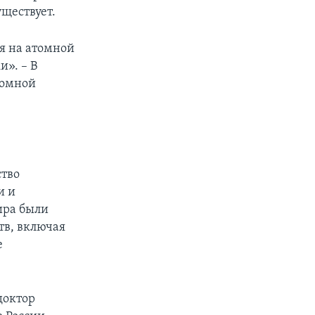
уществует.
я на атомной
и». – В
томной
ство
и и
ира были
в, включая
е
доктор