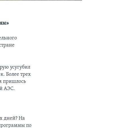
иям»
ельного
стране
рую усугубил
к. Более трех
ям пришлось
й АЭС.
ех дней? На
 программы по