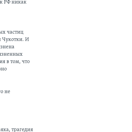
ок РФ никак
ых частиц
и Чукотки. И
язнена
рязненных
я в том, что
вно
го не
яка, трагедия