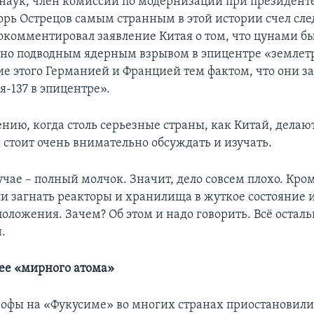
наук, член комиссии по модернизации при президент
орь Острецов самым странным в этой истории счел сл
окомментировал заявление Китая о том, что цунами б
но подводным ядерным взрывом в эпицентре «землет
е этого Германией и Францией тем фактом, что они з
я-137 в эпицентре».
ению, когда столь серьезные страны, как Китай, делаю
 стоит очень внимательно обсуждать и изучать.
чае – полный молчок. Значит, дело совсем плохо. Кром
и загнать реакторы и хранилища в жуткое состояние 
оложения. Зачем? Об этом и надо говорить. Всё остальн
.
ее «мирного атома»
рофы на «Фукусиме» во многих странах приостановили