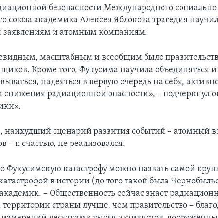
диационной безопасности Международного социально
го союза академика Алексея Яблокова трагедия научил
 заявлениям и атомным компаниям.
евидным, масштабным и всеобщим было правительств
мщиков. Кроме того, Фукусима научила объединяться и
ываться, надеяться в первую очередь на себя, активно
и снижения радиационной опасности», – подчеркнул о
ики».
е, наихудший сценарий развития событий – атомный в
 – к счастью, не реализовался.
ого Фукусимскую катастрофу можно назвать самой круп
атастрофой в истории (до того такой была Чернобыльс
 академик. – Общественность сейчас знает радиацион
а территории страны лучше, чем правительство – благ
 измерений десятками тысяч активистов, вооруженны