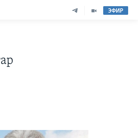
ЭФИР
гар