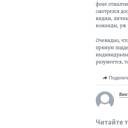
фоне отмалчи
смотрелся до
видим, личная
команды, уж 
Очевидно, чт
прямую подде
индивидуальн
разумеется, 
Поделит
Вик
Читайте 