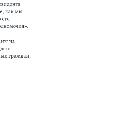
езидента
е, как мы
 его
олномочия».
аны на
едств
ных граждан,