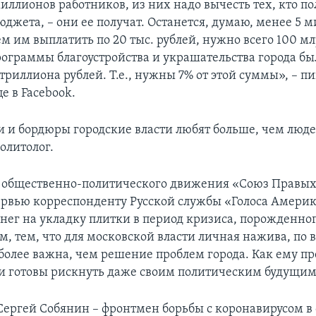
иллионов работников, из них надо вычесть тех, кто по
юджета, – они ее получат. Останется, думаю, менее 5 
м им выплатить по 20 тыс. рублей, нужно всего 100 мл
программы благоустройства и украшательства города б
триллиона рублей. Т.е., нужны 7% от этой суммы», – п
е в Facebook.
и и бордюры городские власти любят больше, чем люде
олитолог.
 общественно-политического движения «Союз Правы
ервью корреспонденту Русской службы «Голоса Амери
нег на укладку плитки в период кризиса, порожденно
, тем, что для московской власти личная нажива, по 
более важна, чем решение проблем города. Как ему пр
ни готовы рискнуть даже своим политическим будущим
Сергей Собянин – фронтмен борьбы с коронавирусом в 