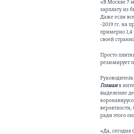
«В Москве 7 м
зарплату из б
Даже если все
-2019 гг. на 
примерно 1,4 
своей страниц
Просто плитк
резюмирует п
Руководитель
Гозман
в инт
выделение де
коронавирусом
вероятности, 
ради этого о
«Да, сегодня 