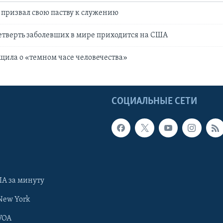
призвал свою паству к служению
етверть заболевших в мире приходится на США
щила о «темном часе человечества»
Ы
СОЦИАЛЬНЫЕ СЕТИ
А за минуту
New York
VOA