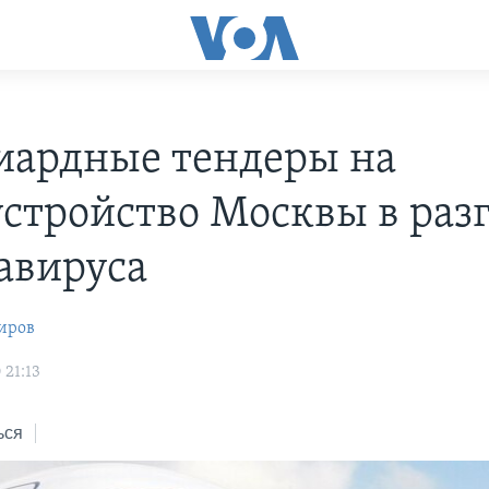
ардные тендеры на
устройство Москвы в раз
авируса
иров
 21:13
ься