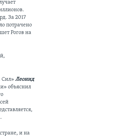
лучает
миллионов.
рд. За 2017
ыло потрачено
ишет Рогов на
й,
х Сил»
Леонид
ки» объяснил
го
всей
едставляется,
.
стране, и на