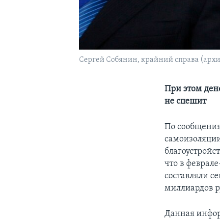
Сергей Собянин, крайний справа (архи
При этом ден
не спешит
По сообщения
самоизоляции
благоустройст
что в феврал
составляли с
миллиардов р
Данная инфор