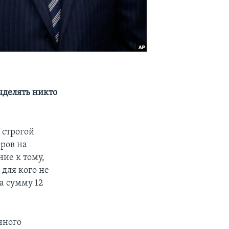
ыделять никто
 строгой
еров на
ние к тому,
для кого не
а сумму 12
чного