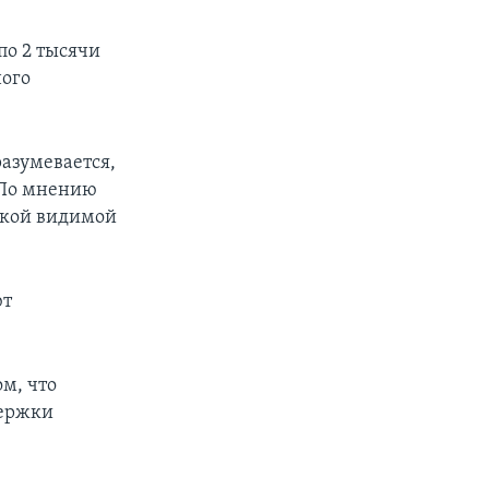
по 2 тысячи
ного
разумевается,
. По мнению
сякой видимой
ют
м, что
держки