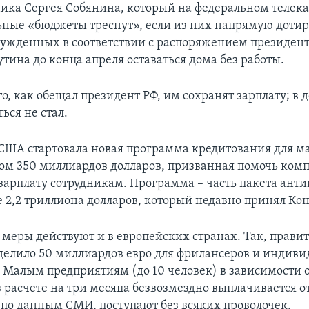
ика Сергея Собянина, который на федеральном телека
ьные «бюджеты треснут», если из них напрямую дотир
ужденных в соответствии с распоряжением президент
тина до конца апреля оставаться дома без работы.
, как обещал президент РФ, им сохранят зарплату; в д
ться не стал.
США стартовала новая программа кредитования для ма
м 350 миллиардов долларов, призванная помочь ком
зарплату сотрудникам. Программа – часть пакета ант
е 2,2 триллиона долларов, который недавно принял Кон
меры действуют и в европейских странах. Так, правит
елило 50 миллиардов евро для фрилансеров и индив
 Малым предприятиям (до 10 человек) в зависимости о
 расчете на три месяца безвозмездно выплачивается от
, по данным СМИ, поступают без всяких проволочек.