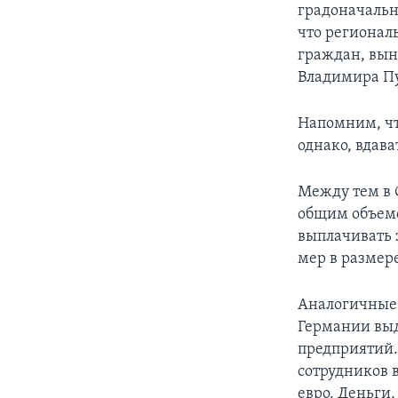
градоначальн
что регионал
граждан, вын
Владимира Пу
Напомним, что
однако, вдава
Между тем в 
общим объемо
выплачивать 
мер в размер
Аналогичные 
Германии выд
предприятий.
сотрудников в
евро. Деньги