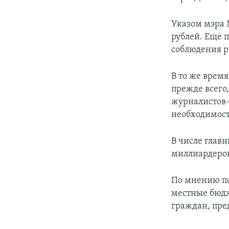
Указом мэра 
рублей. Еще 
соблюдения 
В то же время
прежде всего,
журналистов-
необходимост
В числе главн
миллиардеров
По мнению по
местные бюдж
граждан, пре