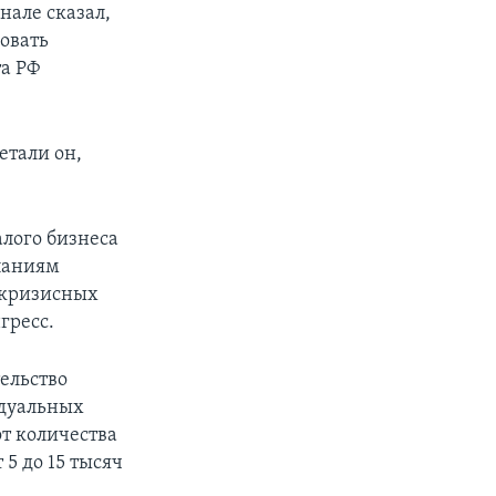
нале сказал,
овать
а РФ
етали он,
лого бизнеса
паниям
икризисных
гресс.
ельство
идуальных
т количества
 5 до 15 тысяч