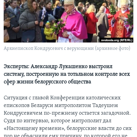
Learning English
СОЦИАЛЬНЫЕ СЕТИ
Архиепископ Кондрусевич с верующими (архивное фото)
Языки
Эксперты: Александр Лукашенко выстроил
систему, построенную на тотальном контроле всех
сфер жизни белорусского общества
Ситуация с главой Конференции католических
епископов Беларуси митрополитом Тадеушем
Кондрусевичем по-прежнему остается загадочной.
Судя по интервью, которое митрополит дал
«Настоящему времени», белорусские власти до сих
пор не объяснили ему причину, по которой его не