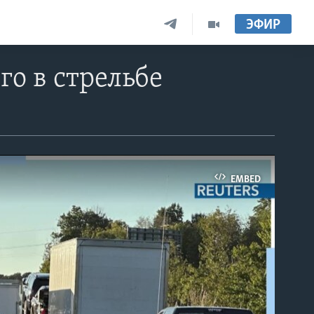
ЭФИР
го в стрельбе
EMBED