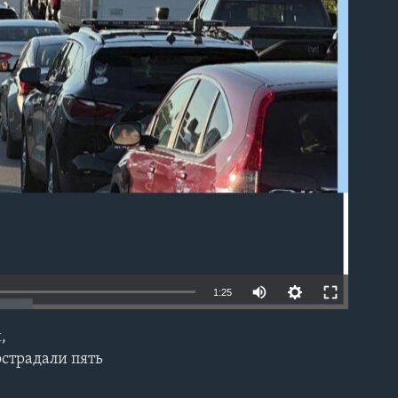
able
1:25
,
EMBED
острадали пять