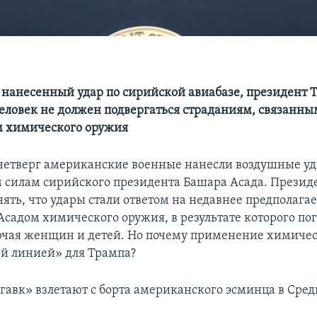
нанесенный удар по сирийской авиабазе, президент Т
человек не должен подвергаться страданиям, связанны
 химического оружия
етверг американские военные нанесли воздушные уд
силам сирийского президента Башара Асада. Презид
нять, что удары стали ответом на недавнее предполага
садом химического оружия, в результате которого по
ючая женщин и детей. Но почему применение химиче
ой линией» для Трампа?
гавк» взлетают с борта американского эсминца в Сре