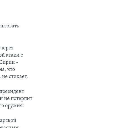
льзовать
 через
й атаки с
 Сирии –
м, что
не стихает.
 президент
он не потерпит
го оружия:
варской
 ужасным