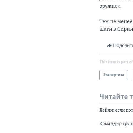
оружие».
Тем не менее
шаги в Сирии
Поделит
This item is part of
Экспертиза
Читайте 
Хейли: если по
Командир груп