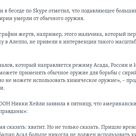
и в беседе по Skype отметил, что подавляющее больши
ирии умерли от обычного оружия.
ографии жертв, например, этого мальчика, который пе
у в Алеппо, не привели к интервенции такого масштаба
налов, который направляется режиму Асада, России и И
ы можете применять обычное оружие для борьбы с сири
но не можете использовать химическое оружие», – пр
и.
ООН Никки Хейли заявила в пятницу, что американск
правданы»:
я сказать: хватит. Но не только сказать. Пришло врем
 Башар Асад больше никогда не должен использовать 