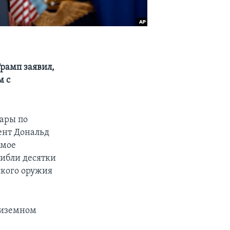
рамп заявил,
м с
ары по
ент Дональд
емое
гибли десятки
ского оружия
диземном