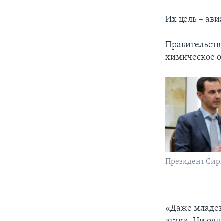
Их цель – ави
Правительств
химическое 
Президент Сир
«Даже младен
атаки. Ни од