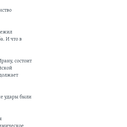
нство
режил
. И что в
рану, состоит
йской
одолжает
ие удары были
я
химическое