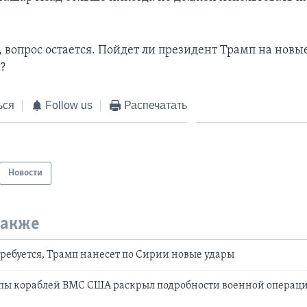
, вопрос остается. Пойдет ли президент Трамп на нов
?
ься
Follow us
Распечатать
Новости
также
требуется, Трамп нанесет по Сирии новые удары
пы кораблей ВМС США раскрыл подробности военной операц