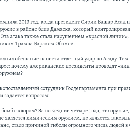
омнила 2013 год, когда президент Сирии Башар Асад
ружие в районе близ Дамаска, который контролировал
 Эта атака также стала нарушением «красной линии»,
ником Трампа Бараком Обамой.
олнил обещание нанести ответный удар по Асаду. Тем
прос: почему американские президенты проводят «лини
оружием?
опоставленный сотрудник Госдепартамента при през
и задается вопросом:
 бомб с хлором? За последние четыре года, это оружие,
не является химическим оружием, но является таковы
ане, стало причиной гибели огромного числа людей в