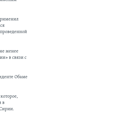
 применил
ся
 проведенной
 не менее
и» в связи с
иденте Обаме
 которое,
м в
 Сирии.