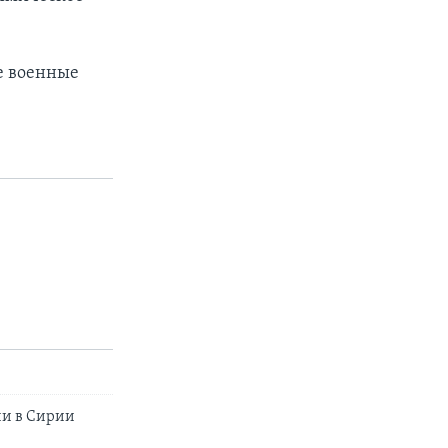
ые военные
ии в Сирии