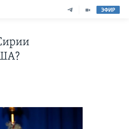
ЭФИР
Сирии
США?