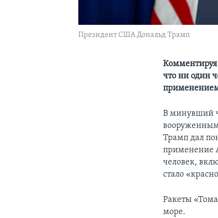
Президент США Дональд Трамп
Комментируя 
что ни один 
применением
В минувший ч
вооруженным 
Трамп дал по
применение А
человек, вкл
стало «красн
Ракеты «Тома
море.