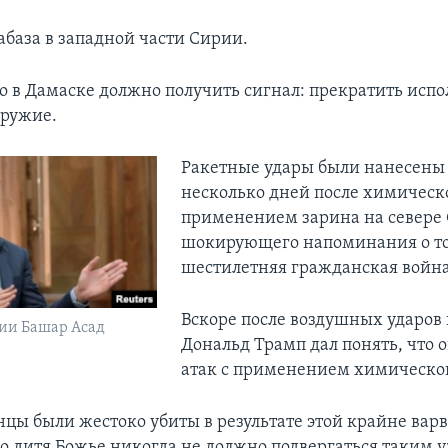
абаза в западной части Сирии.
о в Дамаске должно получить сигнал: прекратить испо
оружие.
Ракетные удары были нанесены
несколько дней после химическо
применением зарина на севере
шокирующего напоминания о то
шестилетняя гражданская война 
Вскоре после воздушных ударов
ии Башар Асад
Дональд Трамп дал понять, что 
атак с применением химическо
цы были жестоко убиты в результате этой крайне вар
но дитя Божье никогда не должно подвергаться таким