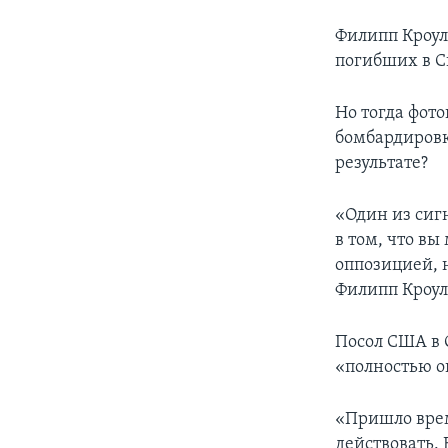
Филипп Кроул
погибших в С
Но тогда фот
бомбардировк
результате?
«Один из сиг
в том, что в
оппозицией, 
Филипп Кроул
Посол США в 
«полностью о
«Пришло врем
действовать.