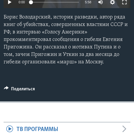
0:00
5:58
Learning English
Борис Володарский, историк разведки, автор ряда
книг об убийствах, совершенных властями СССР и
СОЦИАЛЬНЫЕ СЕТИ
РФ, в интервью «Голосу Америки»
прокомментировал сообщения о гибели Евгения
Пригожина. Он рассказал о мотивах Путина и о
том, зачем Пригожин и Уткин за два месяца до
Языки
гибели организовали «марш» на Москву.
Поделиться
ТВ ПРОГРАММЫ