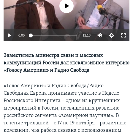
No media source currently available
Learning English
СОЦИАЛЬНЫЕ СЕТИ
0:00
12:13
Языки
Заместитель министра связи и массовых
коммуникаций России дал эксклюзивное интервью
«Голосу Америки» и Радио Свобода
«Голос Америки» и Радио Свобода/Радио
Свободная Европа принимают участие в Неделе
Российского Интернета – одном из крупнейших
мероприятий в России, посвященных развитию
российского сегмента «всемирной паутины». В
течение трех дней – с 17 по 19 октября – различные
компании, чья работа связана с использованием