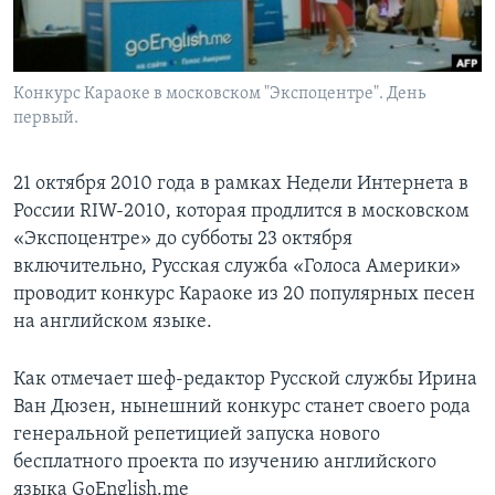
Learning English
Конкурс Караоке в московском "Экспоцентре". День
СОЦИАЛЬНЫЕ СЕТИ
первый.
21 октября 2010 года в рамках Недели Интернета в
Языки
России RIW-2010, которая продлится в московском
«Экспоцентре» до субботы 23 октября
включительно, Русская служба «Голоса Америки»
проводит конкурс Караоке из 20 популярных песен
на английском языке.
Как отмечает шеф-редактор Русской службы Ирина
Ван Дюзен, нынешний конкурс станет своего рода
генеральной репетицией запуска нового
бесплатного проекта по изучению английского
языка GoEnglish.me