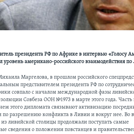
итель президента РФ по Африке в интервью «Голосу 
л уровень американо-российского взаимодействия по
ихаила Маргелова, в прошлом российского спецпредс
иальным представителем президента РФ по сотрудничес
ики совпало с началом международной фазы ливийско
золюции Совбеза ООН №1973 в марте этого года. Часть 
нем этого дипломата связывают активизацию посредн
и по разрешению конфликта в Ливии и вокруг нее. Во 
да из ливийской столицы продолжали поступать самые
ые сведения о положении повстанцев и правительстве