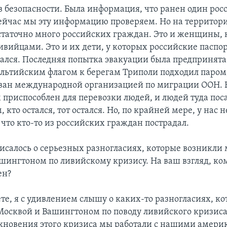
 в безопасности. Была информация, что ранен один ро
ейчас мы эту информацию проверяем. Но на территор
статочно много российских граждан. Это и женщины, 
вийцами. Это и их дети, у которых российские паспорт
вался. Последняя попытка эвакуации была предпринята
альтийским флагом к берегам Триполи подходил паром
ван международной организацией по миграции ООН. Н
м приспособлен для перевозки людей, и людей туда пос
, кто остался, тот остался. Но, по крайней мере, у нас н
что кто-то из российских граждан пострадал.
исалось о серьезных разногласиях, которые возникли
шингтоном по ливийскому кризису. На ваш взгляд, к
ен?
те, я с удивлением слышу о каких-то разногласиях, к
осквой и Вашингтоном по поводу ливийского кризиса.
кновения этого кризиса мы работали с нашими амер