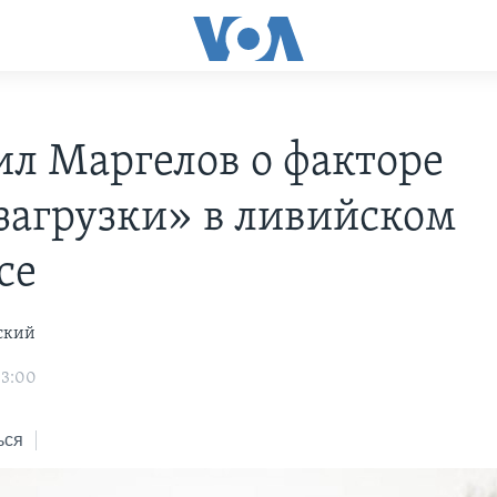
л Маргелов о факторе
загрузки» в ливийском
се
ский
03:00
ься