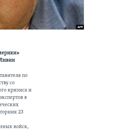
Америки»
 Ливии
тавителя по
тву со
го кризиса и
экспертов в
ических
вторник 23
нных войск,