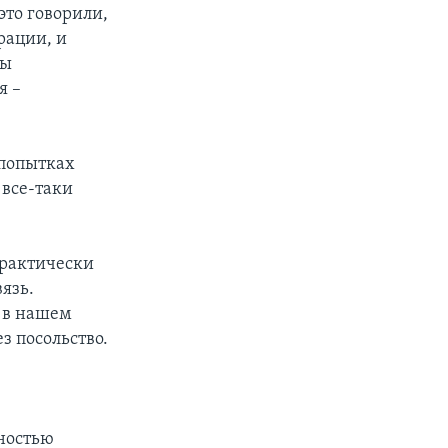
это говорили,
рации, и
цы
я –
 попытках
 все-таки
практически
язь.
ь в нашем
з посольство.
лностью