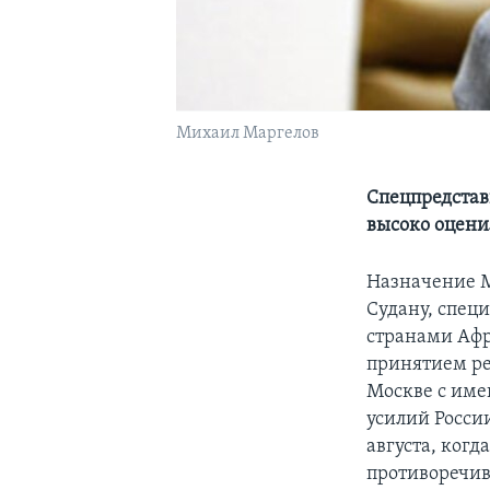
Михаил Маргелов
Спецпредстав
высоко оцени
Назначение М
Судану, спец
странами Афр
принятием ре
Москве с име
усилий Росси
августа, ког
противоречив