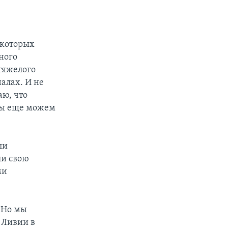
 которых
ного
тяжелого
алах. И не
аю, что
мы еще можем
ли
ли свою
ми
. Но мы
 Ливии в