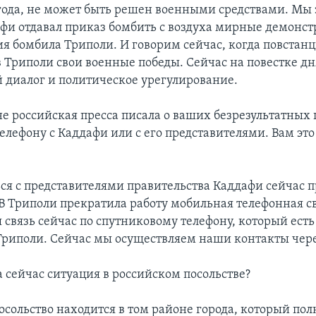
 года, не может быть решен военными средствами. Мы 
афи отдавал приказ бомбить с воздуха мирные демонст
ия бомбила Триполи. И говорим сейчас, когда повстан
 Триполи свои военные победы. Сейчас на повестке дн
 диалог и политическое урегулирование.
е российская пресса писала о ваших безрезультатных
телефону с Каддафи или с его представителями. Вам это
ся с представителями правительства Каддафи сейчас 
В Триполи прекратила работу мобильная телефонная св
 связь сейчас по спутниковому телефону, который ест
 Триполи. Сейчас мы осуществляем наши контакты чере
 сейчас ситуация в российском посольстве?
сольство находится в том районе города, который по