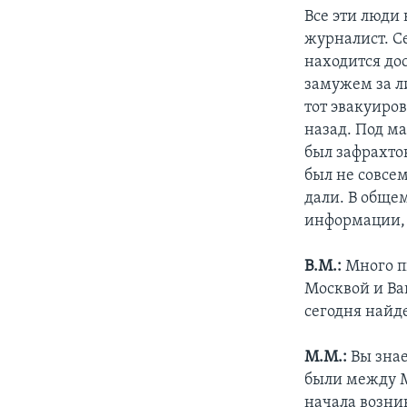
Все эти люди
журналист. С
находится до
замужем за ли
тот эвакуиро
назад. Под м
был зафрахто
был не совсе
дали. В общем
информации, 
В.М.:
Много п
Москвой и Ва
сегодня найд
М.М.:
Вы знае
были между М
начала возни