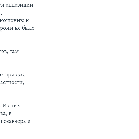
ги оппозиции.
,
отношению к
ороны не было
тов, там
ов призвал
частности,
. Из них
ва, в
 позавчера и