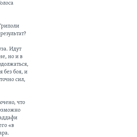
олоса
 Триполи
 результат?
уза. Идут
е, но и в
одолжаться,
 без боя, и
точно сил,
ючено, что
возможно
Каддафи
его «в
ара.