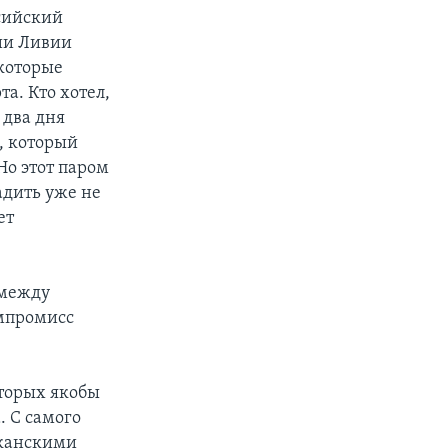
ссийский
ии Ливии
которые
а. Кто хотел,
 два дня
, который
о этот паром
адить уже не
ет
 между
омпромисс
оторых якобы
 С самого
иканскими