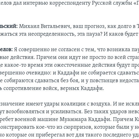
лов дал интервью корреспонденту Русской службы «Г
льский:
Михаил Витальевич, ваш прогноз, как долго в
аться эта неопределенность, эта пауза? И каков будет
елов:
Я совершенно не согласен с тем, что возникла па
ые действия. Причем они идут не просто по всей стран
ще какое-то время эти ожесточенные действия будут пр
вершенно очевидно: и Каддафи не собирается сдаваться
е собираются сдаваться без боя, и у повстанцев недоста
ь сопротивление войск, верных Каддафи.
 значение имеют удары коалиции с воздуха. И не искл
ут возобновляться и усиливаться. Без таких ударов не
хребет военной машине Муаммара Каддафи. Причем 
онстрировать кое-что из сюрпризов, которые были у н
о которые он приберегал вот для такого последнего уд