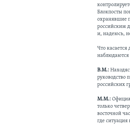
контролирует
Блокпосты по
охранявшие п
российским д
и, надеюсь, н
Что касается 
наблюдаются 
В.М.:
Находясь
руководство п
российских г
М.М.:
Официал
только четвер
восточной час
где ситуация