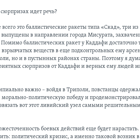
 сюрпризах идет речь?
 всего это баллистические ракеты типа «Скад», три из
 выпущены в направлении города Мисурата, захвачен
 Помимо баллистических ракет у Каддафи достаточно 
 взрывчатых веществ в еще подконтрольных ему арсен
оли, но и в пустынных районах страны. Поэтому я дум
риятных сюрпризов от Каддафи и верных ему людей 
ипиально важно – войдя в Триполи, повстанцы одержа
 морально-политическую победу и продемонстрирова
азвязать вот этот ливийский узел самыми решительны
 ожесточенность боевых действий еще будет нарастать
ть: политический кризис, а именно таковой возник в