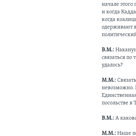
начале этого
и когда Кадд
когда коалиц
одерживают в
политический
В.М.:
Наканун
связаться по 
удалось?
М.М.:
Связать
невозможно. 
Единственная
посольстве в
В.М.:
А какова
М.М.:
Наше по