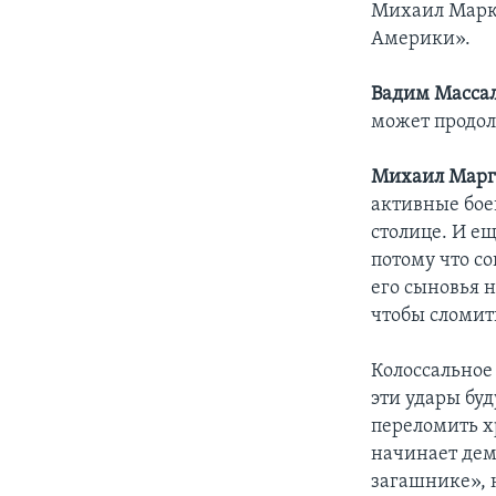
Михаил Марке
Америки».
Вадим Масса
может продолж
Михаил Марг
активные боев
столице. И е
потому что со
его сыновья н
чтобы сломит
Колоссальное
эти удары буд
переломить 
начинает дем
загашнике», н