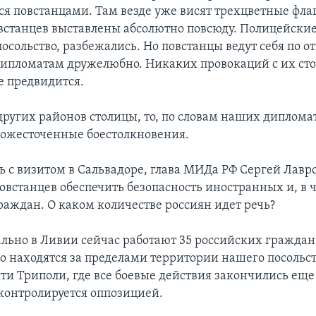
ся повстанцами. Там везде уже висят трехцветные фла
встанцев выставлены абсолютно повсюду. Полицейские
осольство, разбежались. Но повстанцы ведут себя по 
ипломатам дружелюбно. Никаких провокаций с их ст
е предвидится.
других районов столицы, то, по словам наших диплома
ожесточенные боестолкновения.
 с визитом в Сальвадоре, глава МИДа РФ Сергей Лавр
овстанцев обеспечить безопасность иностранных и, в 
раждан. О каком количестве россиян идет речь?
ьно в Ливии сейчас работают 35 российских граждан
о находятся за пределами территории нашего посольст
ти Триполи, где все боевые действия закончились еще
 контролируется оппозицией.