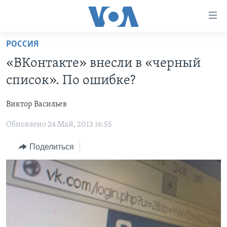
Линки
доступности
Перейти
РОССИЯ
на
ГЛАВНОЕ
«ВКонтакте» внесли в «черный
основной
ПРОГРАММЫ
контент
список». По ошибке?
ПРОЕКТЫ
Перейти
АМЕРИКА
к
Виктор Васильев
ЭКСПЕРТИЗА
НОВОСТИ ЗА МИНУТУ
УЧИМ АНГЛИЙСКИЙ
основной
Обновлено 24 Май, 2013 16:55
ИНТЕРВЬЮ
ИТОГИ
НАША АМЕРИКАНСКАЯ ИСТОРИЯ
навигации
Перейти
ФАКТЫ ПРОТИВ ФЕЙКОВ
ПОЧЕМУ ЭТО ВАЖНО?
А КАК В АМЕРИКЕ?
Поделиться
в
ЗА СВОБОДУ ПРЕССЫ
ДИСКУССИЯ VOA
АРТЕФАКТЫ
поиск
УЧИМ АНГЛИЙСКИЙ
ДЕТАЛИ
АМЕРИКАНСКИЕ ГОРОДКИ
ВИДЕО
НЬЮ-ЙОРК NEW YORK
ТЕСТЫ
ПОДПИСКА НА НОВОСТИ
АМЕРИКА. БОЛЬШОЕ ПУТЕШЕСТВИЕ