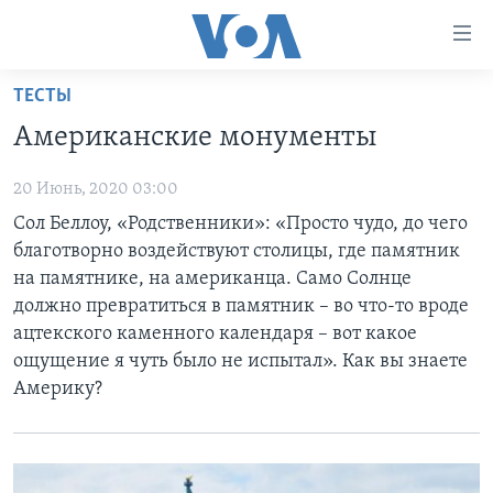
Линки
доступности
Перейти
ТЕСТЫ
на
ГЛАВНОЕ
Американские монументы
основной
ПРОГРАММЫ
контент
20 Июнь, 2020 03:00
ПРОЕКТЫ
Перейти
АМЕРИКА
Сол Беллоу, «Родственники»: «Просто чудо, до чего
к
ЭКСПЕРТИЗА
НОВОСТИ ЗА МИНУТУ
УЧИМ АНГЛИЙСКИЙ
благотворно воздействуют столицы, где памятник
основной
ИНТЕРВЬЮ
ИТОГИ
НАША АМЕРИКАНСКАЯ ИСТОРИЯ
на памятнике, на американца. Само Солнце
навигации
должно превратиться в памятник – во что-то вроде
Перейти
ФАКТЫ ПРОТИВ ФЕЙКОВ
ПОЧЕМУ ЭТО ВАЖНО?
А КАК В АМЕРИКЕ?
ацтекского каменного календаря – вот какое
в
ЗА СВОБОДУ ПРЕССЫ
ДИСКУССИЯ VOA
АРТЕФАКТЫ
ощущение я чуть было не испытал». Как вы знаете
поиск
Америку?
УЧИМ АНГЛИЙСКИЙ
ДЕТАЛИ
АМЕРИКАНСКИЕ ГОРОДКИ
ВИДЕО
НЬЮ-ЙОРК NEW YORK
ТЕСТЫ
ПОДПИСКА НА НОВОСТИ
АМЕРИКА. БОЛЬШОЕ ПУТЕШЕСТВИЕ