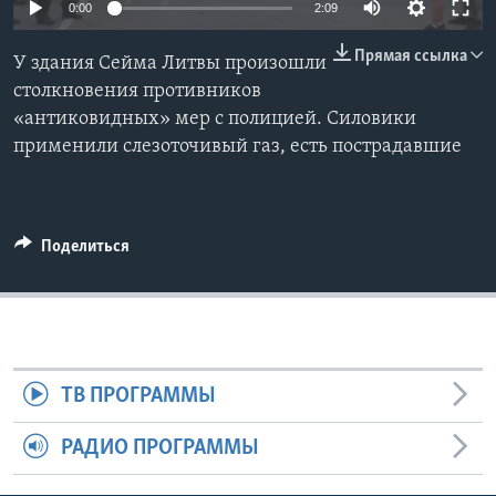
0:00
2:09
Learning English
Прямая ссылка
У здания Сейма Литвы произошли
столкновения противников
СОЦИАЛЬНЫЕ СЕТИ
«антиковидных» мер с полицией. Силовики
применили слезоточивый газ, есть пострадавшие
Языки
Поделиться
ТВ ПРОГРАММЫ
РАДИО ПРОГРАММЫ