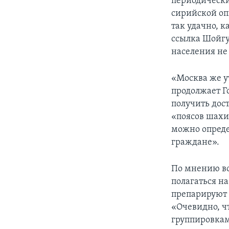
периодически
сирийской оп
так удачно, к
ссылка Шойгу
населения не 
«Москва же ут
продолжает Го
получить дос
«поясов шахи
можно опреде
граждане».
По мнению во
полагаться на
препарируют 
«Очевидно, ч
группировкам