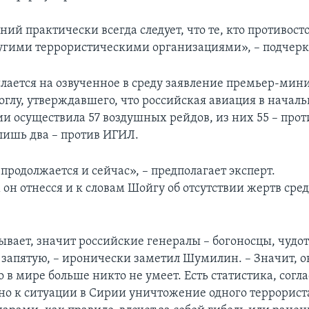
ний практически всегда следует, что те, кто противост
угими террористическими организациями», – подчерк
ается на озвученное в среду заявление премьер-мин
оглу, утверждавшего, что российская авиация в началь
ии осуществила 57 воздушных рейдов, из них 55 – про
лишь два – против ИГИЛ.
продолжается и сейчас», – предполагает эксперт.
 он отнесся и к словам Шойгу об отсутствии жертв сре
бывает, значит российские генералы – богоносцы, чудо
 запятую, – иронически заметил Шумилин. – Значит, 
го в мире больше никто не умеет. Есть статистика, согл
о к ситуации в Сирии уничтожение одного террориста