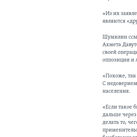
«Из их заявле
являются «др
Шумилин ссыл
Ахмета Давут
своей операц
оппозиции и 
«Похоже, так 
С недоверием
населения.
«Если такое 
дальше через
делать то, че
применительн