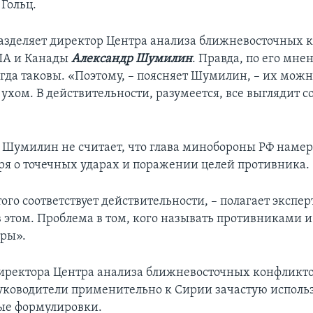
Гольц.
азделяет директор Центра анализа ближневосточных 
ША и Канады
Александр Шумилин
. Правда, по его мне
егда таковы. «Поэтому, – поясняет Шумилин, – их можн
 ухом. В действительности, разумеется, все выглядит 
я Шумилин не считает, что глава минобороны РФ наме
оря о точечных ударах и поражении целей противника.
ого соответствует действительности, – полагает эксперт
в этом. Проблема в том, кого называть противниками и
ары».
ректора Центра анализа ближневосточных конфликто
уководители применительно к Сирии зачастую исполь
ые формулировки.