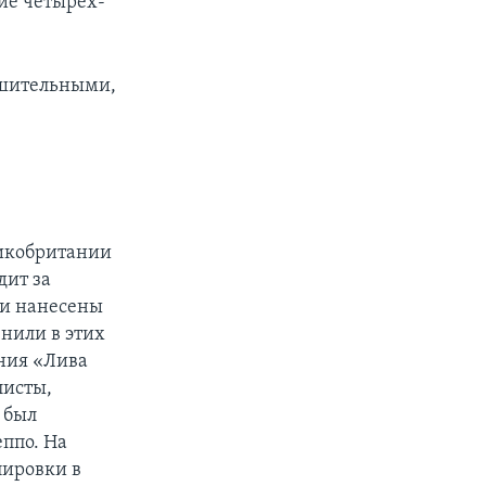
ние четырех-
ушительными,
ликобритании
дит за
ли нанесены
нили в этих
ения «Лива
листы,
в был
ппо. На
пировки в