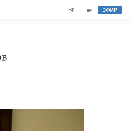
ЭФИР
ов