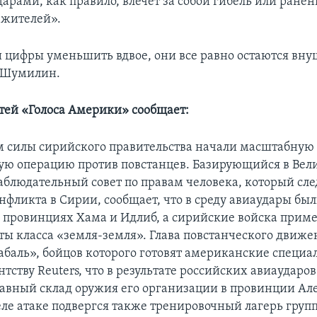
арами, как правило, влечет за собой гибель или ране
 жителей».
и цифры уменьшить вдвое, они все равно остаются вн
т Шумилин.
тей «Голоса Америки» сообщает:
 силы сирийского правительства начали масштабную
ую операцию против повстанцев. Базирующийся в Ве
блюдательный совет по правам человека, который сле
нфликта в Сирии, сообщает, что в среду авиаудары бы
в провинциях Хама и Идлиб, а сирийские войска приме
ты класса «земля-земля». Глава повстанческого движ
абаль», бойцов которого готовят американские специа
нтству Reuters, что в результате российских авиаударо
авный склад оружия его организации в провинции Але
ле атаке подвергся также тренировочный лагерь груп