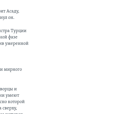
оит Асаду,
нул он.
истра Турции
ной фазе
тив умеренной
ди мирного
творцы и
они умеют
асно которой
 сверху,