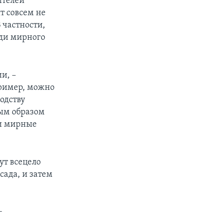
ителей
т совсем не
 частности,
еди мирного
и, –
пример, можно
одству
ым образом
ли мирные
ут всецело
сада, и затем
–