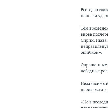
Всего, по сл
нанесли удар
Тем временем
вновь подчерк
Сирии. Глава
неправильную
ошибкой».
Опрошенные Р
победные рел
Независимый
произвести вп
«Но в последн