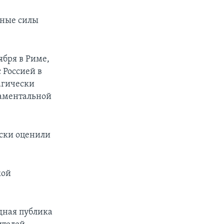
нные силы
бря в Риме,
 Россией в
агически
даментальной
ски оценили
кой
адная публика