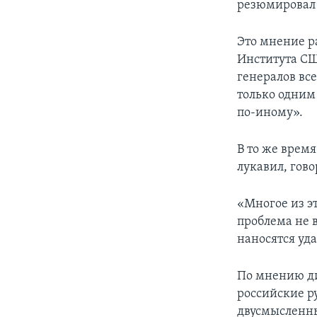
резюмировал 
Это мнение р
Института С
генералов вс
только одним
по-иному».
В то же врем
лукавил, гов
«Многое из эт
проблема не 
наносятся уд
По мнению ди
российские р
двусмысленн