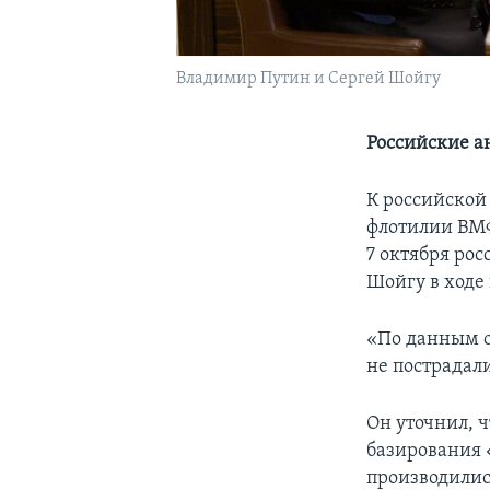
Владимир Путин и Сергей Шойгу
Российские а
К российской
флотилии ВМФ
7 октября ро
Шойгу в ходе
«По данным о
не пострадали
Он уточнил, 
базирования 
производились