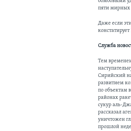
бомбовыми уд
пяти мирных
Даже если эт
констатируе
Служба новос
Тем временем
наступательн
Сирийский на
развитием ко
по объектам 
районах раке
сукур аль-Дж
рассказал аге
уничтожен гл
прошлой неде