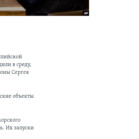
спийской
или в среду,
роны Сергея
ские объекты
морского
ь. Их запуски