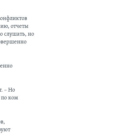
конфликтов
нию, отчеты
о слушать, но
совершенно
ренно
. – Но
 по ком
в,
зуют