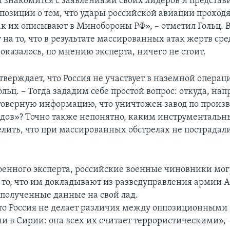
 знакомится с заявлениями своих лидеров и представ
позиции о том, что удары российской авиации проходя
ак их описывают в Минобороны РФ», – отметил Гольц. В
 на то, что в результате массированных атак жертв ср
оказалось, по мнению эксперта, ничего не стоит.
верждает, что Россия не участвует в наземной операци
льц. – Тогда зададим себе простой вопрос: откуда, на
товерную информацию, что уничтожен завод по произв
дов»? Точно также непонятно, каким инструментальн
лить, что при массированных обстрелах не пострада
енного эксперта, российские военные чиновники мог
 то, что им докладывают из разведуправления армии А
полученные данные на свой лад.
то Россия не делает различия между оппозиционными
и в Сирии: она всех их считает террористическими», 