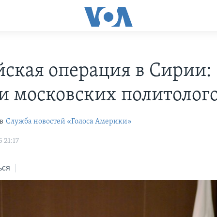
йская операция в Сирии:
и московских политолог
в
Служба новостей «Голоса Америки»
 21:17
ься