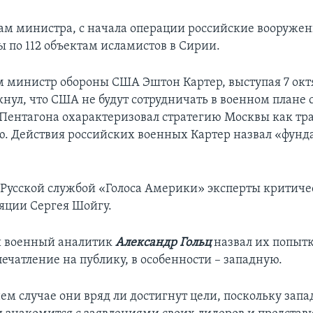
овам министра, с начала операции российские вооруже
ы по 112 объектам исламистов в Сирии.
 министр обороны США Эштон Картер, выступая 7 октя
нул, что США не будут сотрудничать в военном плане с
 Пентагона охарактеризовал стратегию Москвы как тр
. Действия российских военных Картер назвал «фун
усской службой «Голоса Америки» эксперты критиче
яции Сергея Шойгу.
 военный аналитик
Александр Гольц
назвал их попыт
ечатление на публику, в особенности – западную.
ем случае они вряд ли достигнут цели, поскольку зап