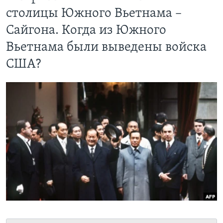
столицы Южного Вьетнама –
Learning English
Сайгона. Когда из Южного
СОЦИАЛЬНЫЕ СЕТИ
Вьетнама были выведены войска
США?
Языки