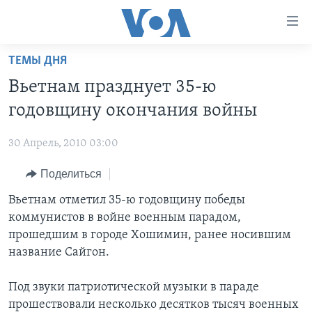
Линки
доступности
Перейти
ТЕМЫ ДНЯ
на
ГЛАВНОЕ
Вьетнам празднует 35-ю
основной
ПРОГРАММЫ
контент
годовщину окончания войны
ПРОЕКТЫ
Перейти
АМЕРИКА
к
30 Апрель, 2010 03:00
ЭКСПЕРТИЗА
НОВОСТИ ЗА МИНУТУ
УЧИМ АНГЛИЙСКИЙ
основной
Поделиться
ИНТЕРВЬЮ
ИТОГИ
НАША АМЕРИКАНСКАЯ ИСТОРИЯ
навигации
Перейти
ФАКТЫ ПРОТИВ ФЕЙКОВ
Вьетнам отметил 35-ю годовщину победы
ПОЧЕМУ ЭТО ВАЖНО?
А КАК В АМЕРИКЕ?
в
коммунистов в войне военным парадом,
ЗА СВОБОДУ ПРЕССЫ
ДИСКУССИЯ VOA
АРТЕФАКТЫ
поиск
прошедшим в городе Хошимин, ранее носившим
УЧИМ АНГЛИЙСКИЙ
ДЕТАЛИ
АМЕРИКАНСКИЕ ГОРОДКИ
название Сайгон.
ВИДЕО
НЬЮ-ЙОРК NEW YORK
ТЕСТЫ
Под звуки патриотической музыки в параде
ПОДПИСКА НА НОВОСТИ
АМЕРИКА. БОЛЬШОЕ ПУТЕШЕСТВИЕ
прошествовали несколько десятков тысяч военных