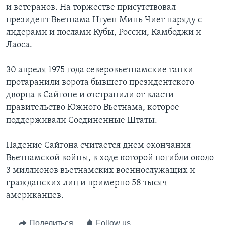
и ветеранов. На торжестве присутствовал
Learning English
президент Вьетнама Нгуен Минь Чиет наряду с
лидерами и послами Кубы, России, Камбоджи и
Лаоса.
СОЦИАЛЬНЫЕ СЕТИ
30 апреля 1975 года северовьетнамские танки
протаранили ворота бывшего президентского
Языки
дворца в Сайгоне и отстранили от власти
правительство Южного Вьетнама, которое
поддерживали Соединенные Штаты.
Падение Сайгона считается днем окончания
Вьетнамской войны, в ходе которой погибли около
3 миллионов вьетнамских военнослужащих и
гражданских лиц и примерно 58 тысяч
американцев.
Поделиться
Follow us