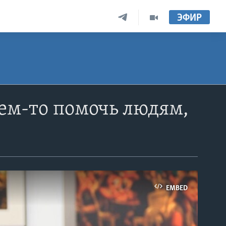
ЭФИР
ем-то помочь людям,
EMBED