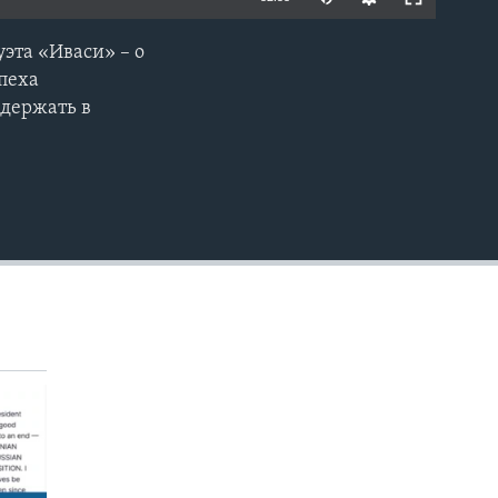
эта «Иваси» – о
EMBED
спеха
ддержать в