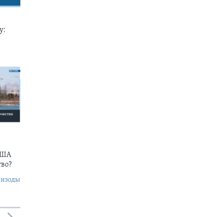
у:
США
тво?
пизоды