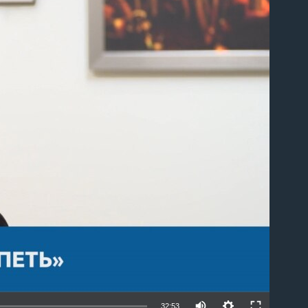
able
32:53