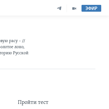
ЭФИР
вую расу – //
золотое лоно,
сторию Русской
Пройти тест