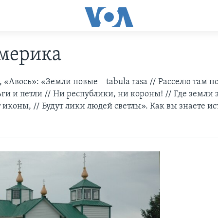
Америка
«Авось»: «Земли новые – tabula rasa // Расселю там но
ги и петли // Ни республики, ни короны! // Где земли 
т иконы, // Будут лики людей светлы». Как вы знаете и