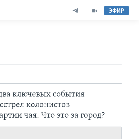
ЭФИР
два ключевых события
сстрел колонистов
тии чая. Что это за город?