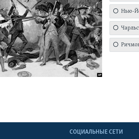
Нью-Й
Чарльс
Ричмо
Ы
СОЦИАЛЬНЫЕ СЕТИ