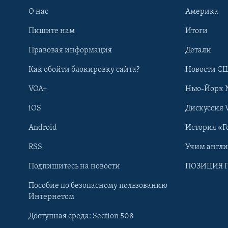
О нас
Америка
Пишите нам
Итоги
Правовая информация
Детали
Как обойти блокировку сайта?
Новости СШ
VOA+
Нью-Йорк 
iOS
Дискуссия 
Android
История «Г
RSS
Учим англ
Learning English
Подпишитесь на новости
ПОЗИЦИЯ 
Пособие по безопасному пользованию
СОЦИАЛЬНЫЕ СЕТИ
Интернетом
Доступная среда: Section 508