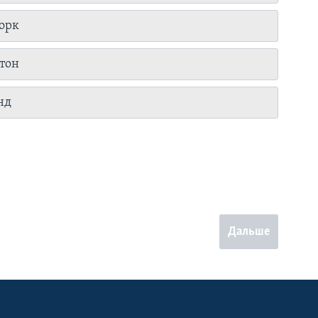
орк
тон
нд
Дальше