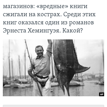
магазинов: «вредные» книги
Learning English
сжигали на кострах. Среди этих
СОЦИАЛЬНЫЕ СЕТИ
книг оказался один из романов
Эрнеста Хемингуэя. Какой?
Языки