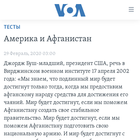
Линки
доступности
Перейти
ТЕСТЫ
на
ГЛАВНОЕ
Америка и Афганистан
основной
ПРОГРАММЫ
контент
29 Февраль, 2020 03:00
ПРОЕКТЫ
Перейти
АМЕРИКА
Джордж Буш-младший, президент США, речь в
к
ЭКСПЕРТИЗА
НОВОСТИ ЗА МИНУТУ
УЧИМ АНГЛИЙСКИЙ
Вирджинском военном институте 17 апреля 2002
основной
ИНТЕРВЬЮ
ИТОГИ
НАША АМЕРИКАНСКАЯ ИСТОРИЯ
года: «Мы знаем, что подлинный мир будет
навигации
достигнут только тогда, когда мы предоставим
Перейти
ФАКТЫ ПРОТИВ ФЕЙКОВ
ПОЧЕМУ ЭТО ВАЖНО?
А КАК В АМЕРИКЕ?
афганскому народу средства для достижения его
в
ЗА СВОБОДУ ПРЕССЫ
ДИСКУССИЯ VOA
АРТЕФАКТЫ
чаяний. Мир будет достигнут, если мы поможем
поиск
Афганистану создать свое стабильное
УЧИМ АНГЛИЙСКИЙ
ДЕТАЛИ
АМЕРИКАНСКИЕ ГОРОДКИ
правительство. Мир будет достигнут, если мы
ВИДЕО
НЬЮ-ЙОРК NEW YORK
ТЕСТЫ
поможем Афганистану подготовить свою
национальную армию. И мир будет достигнут с
ПОДПИСКА НА НОВОСТИ
АМЕРИКА. БОЛЬШОЕ ПУТЕШЕСТВИЕ