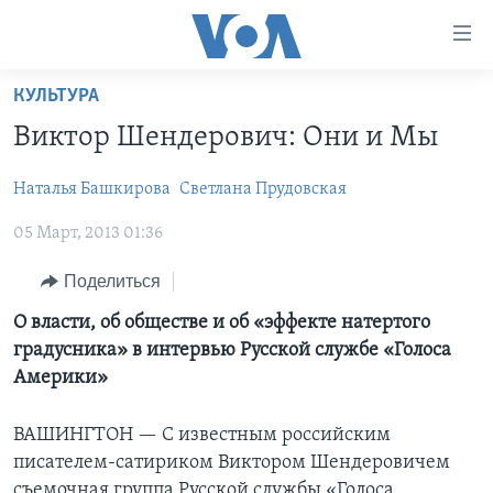
Линки
доступности
Перейти
КУЛЬТУРА
на
ГЛАВНОЕ
Виктор Шендерович: Они и Мы
основной
ПРОГРАММЫ
контент
Наталья Башкирова
Cветлана Прудовская
ПРОЕКТЫ
Перейти
АМЕРИКА
к
05 Март, 2013 01:36
ЭКСПЕРТИЗА
НОВОСТИ ЗА МИНУТУ
УЧИМ АНГЛИЙСКИЙ
основной
ИНТЕРВЬЮ
ИТОГИ
НАША АМЕРИКАНСКАЯ ИСТОРИЯ
навигации
Поделиться
Перейти
ФАКТЫ ПРОТИВ ФЕЙКОВ
ПОЧЕМУ ЭТО ВАЖНО?
А КАК В АМЕРИКЕ?
О власти, об обществе и об «эффекте натертого
в
градусника» в интервью Русской службе «Голоса
ЗА СВОБОДУ ПРЕССЫ
ДИСКУССИЯ VOA
АРТЕФАКТЫ
поиск
Америки»
УЧИМ АНГЛИЙСКИЙ
ДЕТАЛИ
АМЕРИКАНСКИЕ ГОРОДКИ
ВИДЕО
ВАШИНГТОН —
С известным российским
НЬЮ-ЙОРК NEW YORK
ТЕСТЫ
писателем-сатириком Виктором Шендеровичем
ПОДПИСКА НА НОВОСТИ
АМЕРИКА. БОЛЬШОЕ ПУТЕШЕСТВИЕ
съемочная группа Русской службы «Голоса