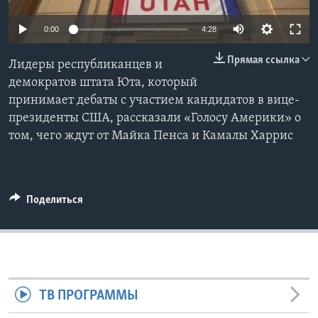
Learning English
0:00
4:28
Прямая ссылка
СОЦИАЛЬНЫЕ СЕТИ
Лидеры республиканцев и
демократов штата Юта, который
принимает дебаты с участием кандидатов в вице-
президенты США, рассказали «Голосу Америки» о
Языки
том, чего ждут от Майка Пенса и Камалы Харрис
Поделиться
ТВ ПРОГРАММЫ