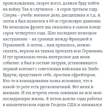
происхождения, скорее всего, должен буду пойти
на войну. Так и случилось – в сорок третьем году.
Сперва – учеба: военное дело, дисциплина и т.д. А
затем я был назначен в 69-ю стрелковую дивизию.
На немецком фронте мы оказались в самом конце
сорок четвертого года. Шло последнее немецкое
наступление – на границе между Францией и
Германией. А потом… нам пришлось, можно
сказать, верхом на танках проехать всю Германию.
И тут произошло очень интересное для меня
событие: я был в составе патруля, установившего
первый контакт с советскими войсками на Эльбе.
Будучи, представьте себе, простым ефрейтором.
Кто-то в командовании полка вспомнил, что в
какой-то роте есть русскоязычный. Вот меня и
вызвали. И эта встреча очень повлияла на всю мою
последующую жизнь. Я потом долгие годы работал
в аналитическом отделе Госдепа США и занимался