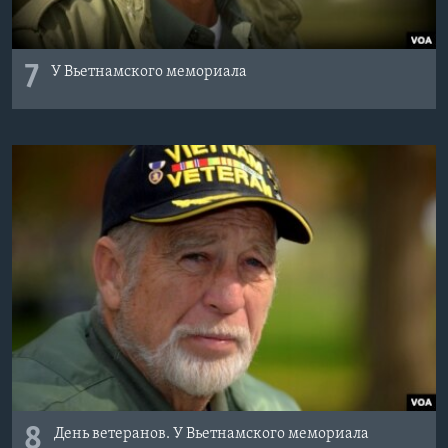
7
У Вьетнамского мемориала
8
День ветеранов. У Вьетнамского мемориала