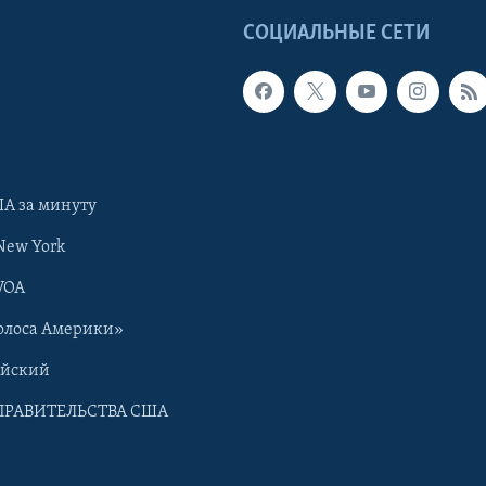
Ы
СОЦИАЛЬНЫЕ СЕТИ
А за минуту
New York
VOA
олоса Америки»
ийский
ПРАВИТЕЛЬСТВА США