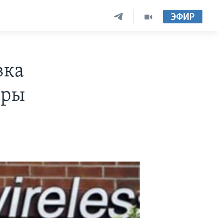
ЭФИР
вка
оры