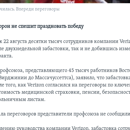
нчилась. Впереди переговоры
торон не спешит праздновать победу
 22 августа десятки тысяч сотрудников компании Veri
сле двухнедельной забастовки, так и не добившись из
ракта.
профсоюза, представляющего 45 тысяч работников Вос
Вирджинии до Массачуссеттса), заявило, что забастовк
е того, как Verizon согласился на переговоры по ключ
тоимость медицинской страховки, пенсии, безопасност
ольничным листам.
ала переговоров представители профсоюза не сообщили
влению руководства компании Verizon, забастовка сотр