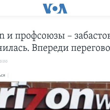
on и профсоюзы – забасто
чилась. Впереди перегов
03:00
ься