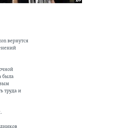
zon вернутся
менений
точной
а была
евым
ь труда и
.
удников