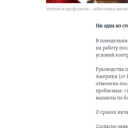
Verizon и профсоюзы – забастовка зако
Ни одна из с
В понедельник
на работу по
условий конт
Руководства 
Америки (от 
отменена посл
проблемам: с
выплаты по б
О сроках нач
Согласно зая