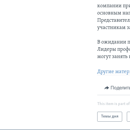
компании при
основным нап
Представител
участникам з
В ожидании п
Лидеры профс
могут занять 
Другие матер
Поделит
This item is part of
Темы дня