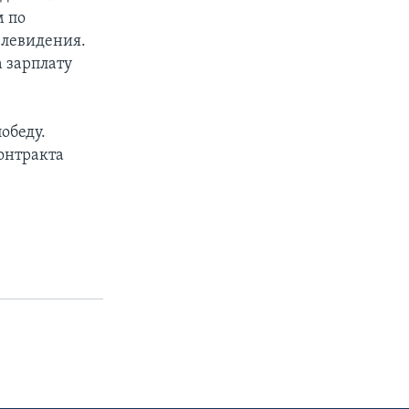
м по
елевидения.
 зарплату
обеду.
онтракта