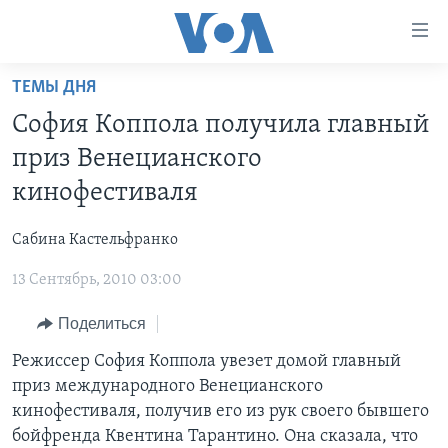
Линки
доступности
Перейти
ТЕМЫ ДНЯ
на
ГЛАВНОЕ
София Коппола получила главный
основной
ПРОГРАММЫ
контент
приз Венецианского
ПРОЕКТЫ
Перейти
АМЕРИКА
кинофестиваля
к
ЭКСПЕРТИЗА
НОВОСТИ ЗА МИНУТУ
УЧИМ АНГЛИЙСКИЙ
основной
Сабина Кастельфранко
ИНТЕРВЬЮ
ИТОГИ
НАША АМЕРИКАНСКАЯ ИСТОРИЯ
навигации
Перейти
13 Сентябрь, 2010 03:00
ФАКТЫ ПРОТИВ ФЕЙКОВ
ПОЧЕМУ ЭТО ВАЖНО?
А КАК В АМЕРИКЕ?
в
ЗА СВОБОДУ ПРЕССЫ
Поделиться
ДИСКУССИЯ VOA
АРТЕФАКТЫ
поиск
УЧИМ АНГЛИЙСКИЙ
ДЕТАЛИ
АМЕРИКАНСКИЕ ГОРОДКИ
Режиссер София Коппола увезет домой главный
приз международного Венецианского
ВИДЕО
НЬЮ-ЙОРК NEW YORK
ТЕСТЫ
кинофестиваля, получив его из рук своего бывшего
ПОДПИСКА НА НОВОСТИ
АМЕРИКА. БОЛЬШОЕ ПУТЕШЕСТВИЕ
бойфренда Квентина Тарантино. Она сказала, что