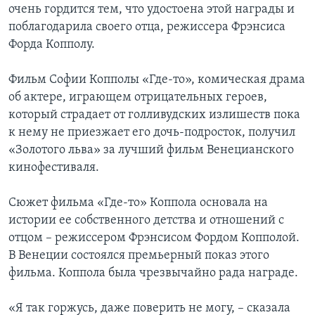
очень гордится тем, что удостоена этой награды и
Learning English
поблагодарила своего отца, режиссера Фрэнсиса
Форда Копполу.
СОЦИАЛЬНЫЕ СЕТИ
Фильм Софии Копполы «Где-то», комическая драма
об актере, играющем отрицательных героев,
который страдает от голливудских излишеств пока
Языки
к нему не приезжает его дочь-подросток, получил
«Золотого льва» за лучший фильм Венецианского
кинофестиваля.
Сюжет фильма «Где-то» Коппола основала на
истории ее собственного детства и отношений с
отцом – режиссером Фрэнсисом Фордом Копполой.
В Венеции состоялся премьерный показ этого
фильма. Коппола была чрезвычайно рада награде.
«Я так горжусь, даже поверить не могу, – сказала