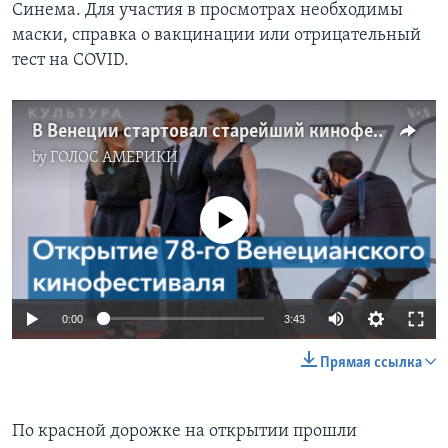
Синема. Для участия в просмотрах необходимы
маски, справка о вакцинации или отрицательный
тест на COVID.
В Венеции стартовал старейший кинофестиваль планеты
by
ГОЛОС АМЕРИКИ
No media source currently available
0:00
3:43
Прямая ссылка
По красной дорожке на открытии прошли