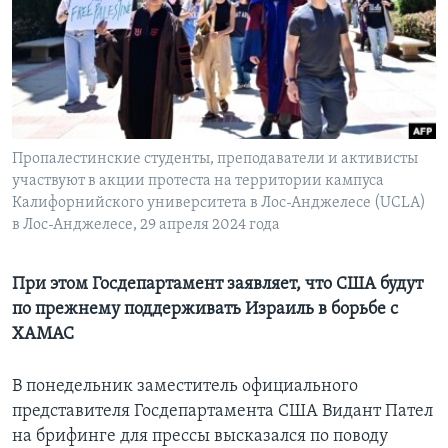
Learning English
СОЦИАЛЬНЫЕ СЕТИ
Пропалестинские студенты, преподаватели и активисты
участвуют в акции протеста на территории кампуса
Языки
Калифорнийского университета в Лос-Анджелесе (UCLA)
в Лос-Анджелесе, 29 апреля 2024 года
При этом Госдепартамент заявляет, что США будут
по прежнему поддерживать Израиль в борьбе с
ХАМАС
В понедельник заместитель официального
представителя Госдепартамента США Видант Пател
на брифинге для прессы высказался по поводу