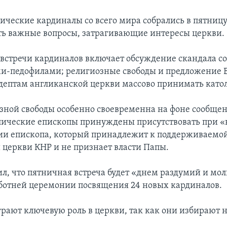
ические кардиналы со всего мира собрались в пятницу
ть важные вопросы, затрагивающие интересы церкви.
 встречи кардиналов включает обсуждение скандала с
-педофилами; религиозные свободы и предложение В
дептам англиканской церкви массово принимать катол
зной свободы особенно своевременна на фоне сообщен
олические епископы принуждены присутствовать при 
и епископа, который принадлежит к поддерживаемой
 церкви КНР и не признает власти Папы.
ил, что пятничная встреча будет «днем раздумий и мо
ботней церемонии посвящения 24 новых кардиналов.
рают ключевую роль в церкви, так как они избирают н