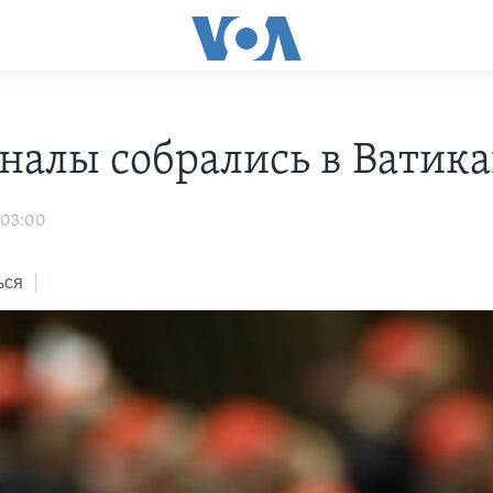
налы собрались в Ватик
 03:00
ься