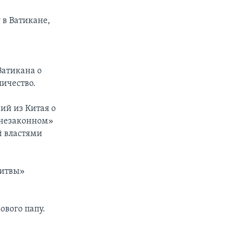
 в Ватикане,
о
атикана о
ичество.
ий из Китая о
«незаконном»
 властями
литвы»
ового папу.