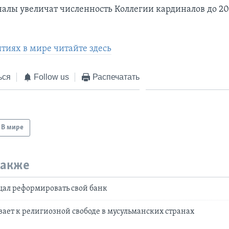
алы увеличат численность Коллегии кардиналов до 20
ытиях в мире читайте здесь
ься
Follow us
Распечатать
В мире
также
щал реформировать свой банк
ает к религиозной свободе в мусульманских странах