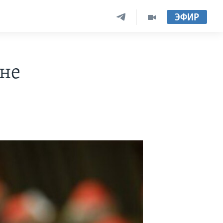
ЭФИР
ане