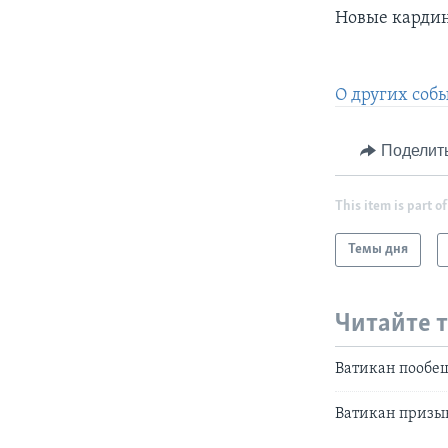
Новые кардин
О других соб
Поделит
This item is part of
Темы дня
Читайте 
Ватикан пообе
Ватикан призыв