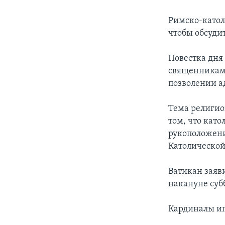
Римско-катол
чтобы обсуди
Повестка дня
священниками
позволении а
Тема религио
том, что кат
рукоположени
Католической
Ватикан заяв
накануне суб
Кардиналы иг