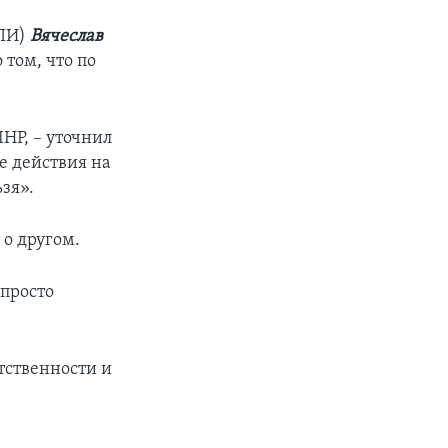
ГПИ)
Вячеслав
том, что по
ЛНР, – уточнил
ые действия на
зя».
 о другом.
 просто
тственности и