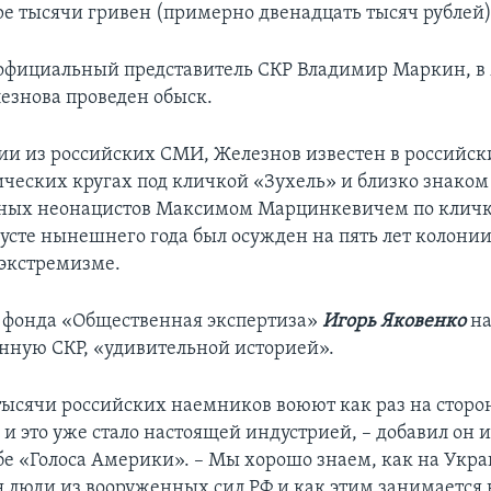
ре тысячи гривен (примерно двенадцать тысяч рублей)
официальный представитель СКР Владимир Маркин, в
езнова проведен обыск.
и из российских СМИ, Железнов известен в российск
ческих кругах под кличкой «Зухель» и близко знаком
ных неонацистов Максимом Марцинкевичем по кличке
густе нынешнего года был осужден на пять лет колонии
экстремизме.
 фонда «Общественная экспертиза»
Игорь Яковенко
на
нную СКР, «удивительной историей».
тысячи российских наемников воюют как раз на сторо
 и это уже стало настоящей индустрией, – добавил он
бе «Голоса Америки». – Мы хорошо знаем, как на Укр
 люди из вооруженных сил РФ и как этим занимается 