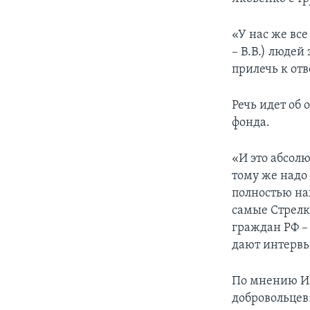
«У нас же все
– В.В.) людей
прилечь к от
Речь идет об 
фонда.
«И это абсолю
тому же надо 
полностью нах
самые Стрелк
граждан РФ – 
дают интервь
По мнению Иг
добровольцев