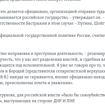
 это делается официально, организацией отправки туд
 занимается российское государство, – утверждает он. 
ветственности Бастрыкин в этом случае – Путина, Шойг
официальной государственной политике России, считае
тно неправовая и преступная деятельность, – резюмиру
учесть, что у нас нет разделения властей, и судебная в
одится под исполнительной. Я уже не говорю про то, ч
ов и Бородай (представители сепаратистской верхушки
В.В.) никуда не скрываются, вполне официально находя
ю, преисполнены почета и уважения».
рунова, для российской власти «было бы самоубийств
», выступающих на стороне ДНР И ЛНР.