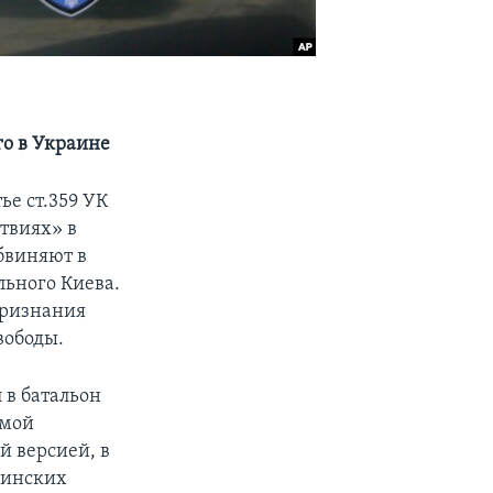
го в Украине
ье ст.359 УК
твиях» в
бвиняют в
льного Киева.
 признания
вободы.
 в батальон
емой
й версией, в
аинских