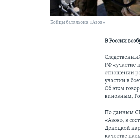
Бойцы батальона «Азов»
В России воз
Следственный 
РФ «участие 
отношении ро
участии в бо
Об этом говор
виновным, Ро
По данным СК
«Азов», в сос
Донецкой нар
качестве нае