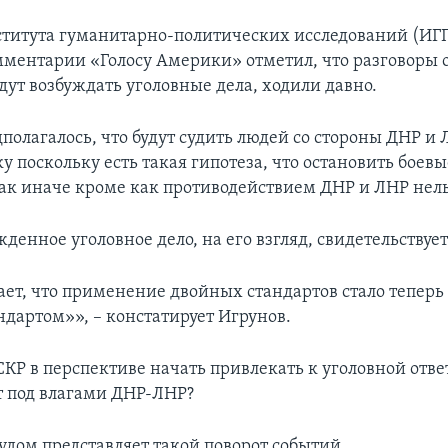
титута гуманитарно-политических исследований (И
ментарии «Голосу Америки» отметил, что разговоры о 
удут возбуждать уголовные дела, ходили давно.
полагалось, что будут судить людей со стороны ДНР и 
ку поскольку есть такая гипотеза, что остановить боев
ак иначе кроме как противодействием ДНР и ЛНР нель
денное уголовное дело, на его взгляд, свидетельствует
ает, что применение двойных стандартов стало теперь
ндартом»», – констатирует Игрунов.
СКР в перспективе начать привлекать к уголовной отве
ет под влагами ДНР-ЛНР?
удом представляет такой поворот событий.