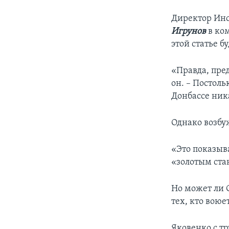
Директор Инс
Игрунов
в ком
этой статье б
«Правда, пред
он. – Постоль
Донбассе ник
Однако возбуж
«Это показыв
«золотым ста
Но может ли 
тех, кто вою
Яковенко с тр