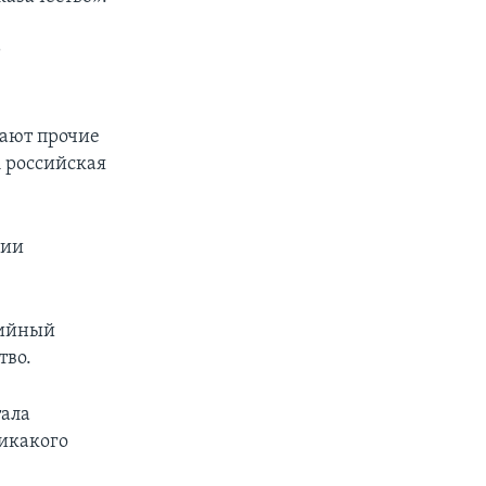
т
шают прочие
А российская
рии
тийный
тво.
тала
никакого