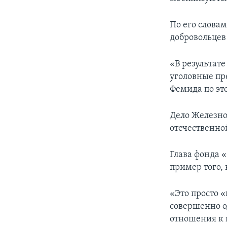
По его слова
добровольцев
«В результат
уголовные пре
Фемида по эт
Дело Железно
отечественно
Глава фонда 
пример того, 
«Это просто «
совершенно о
отношения к п