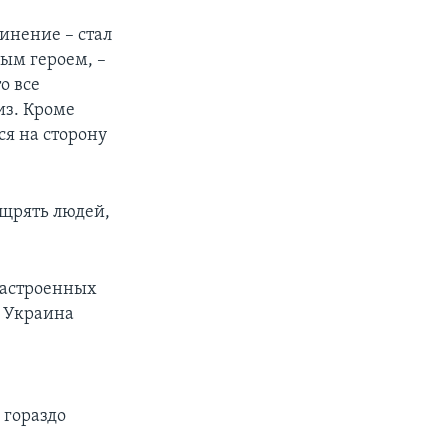
инение – стал
ным героем, –
о все
из. Кроме
ся на сторону
ощрять людей,
 настроенных
– Украина
 гораздо