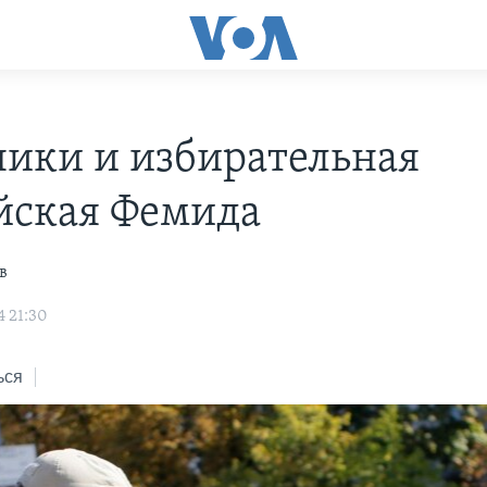
ики и избирательная
йская Фемида
в
4 21:30
ься