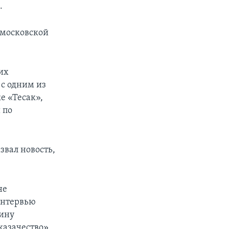
.
 московской
их
 с одним из
 «Тесак»,
 по
звал новость,
не
 интервью
аину
казачество».