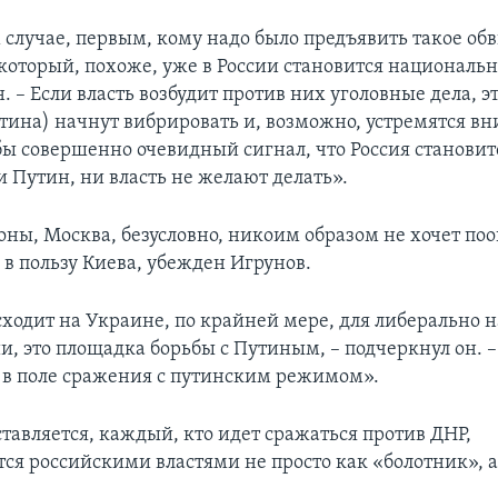
 случае, первым, кому надо было предъявить такое обв
 который, похоже, уже в России становится националь
. – Если власть возбудит против них уголовные дела, эт
тина) начнут вибрировать и, возможно, устремятся вн
 бы совершенно очевидный сигнал, что Россия становит
и Путин, ни власть не желают делать».
роны, Москва, безусловно, никоим образом не хочет по
в пользу Киева, убежден Игрунов.
исходит на Украине, по крайней мере, для либерально
ии, это площадка борьбы с Путиным, – подчеркнул он. 
 в поле сражения с путинским режимом».
тавляется, каждый, кто идет сражаться против ДНР,
ся российскими властями не просто как «болотник», а