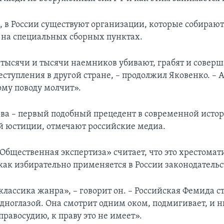
м, в России существуют организации, которые собираю
 на специальных сборных пунктах.
е тысячи и тысячи наемников убивают, грабят и совер
ступления в другой стране, – продолжил Яковенко. – 
ому поводу молчит».
ва – первый подобный прецедент в современной исто
й юстиции, отмечают российские медиа.
«Общественная экспертиза» считает, что это хрестома
как избирательно применяется в России законодательс
классика жанра», – говорит он. – Российская Фемида с
дноглазой. Она смотрит одним оком, подмигивает, и 
равосудию, к праву это не имеет».