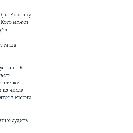
а (на Украину
– Кого может
у?»
т глава
ет он. –К
ласть
то те же
 из числа
тся в России,
енно судить