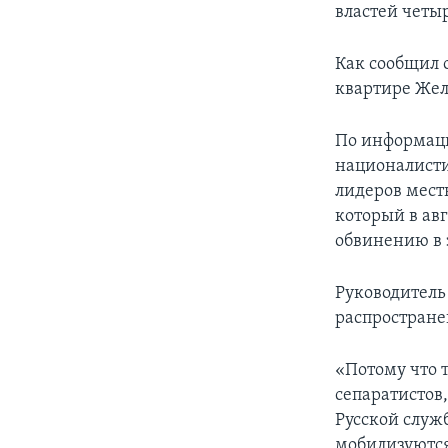
властей четы
Как сообщил 
квартире Жел
По информаци
националисти
лидеров мест
который в ав
обвинению в 
Руководитель
распростране
«Потому что 
сепаратистов,
Русской служ
мобилизуются