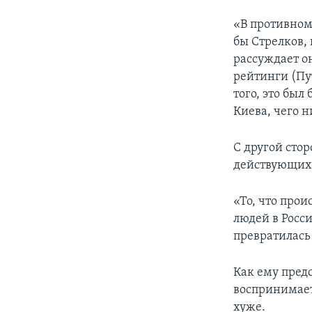
«В противном
бы Стрелков,
рассуждает он
рейтинги (Пу
того, это был
Киева, чего н
С другой сто
действующих 
«То, что про
людей в Росс
превратилась
Как ему предс
воспринимает
хуже.