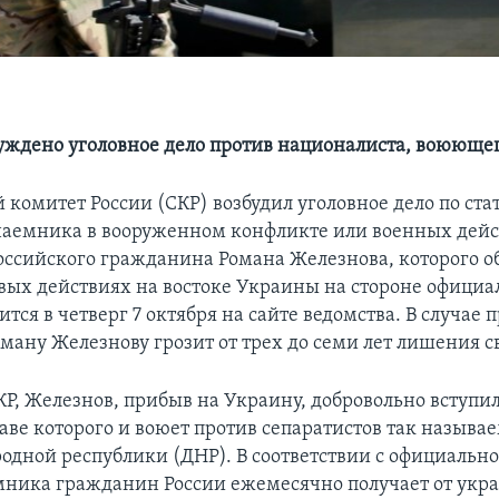
буждено уголовное дело против националиста, воююще
комитет России (СКР) возбудил уголовное дело по стат
наемника в вооруженном конфликте или военных дейс
ссийского гражданина Романа Железнова, которого о
евых действиях на востоке Украины на стороне официа
ится в четверг 7 октября на сайте ведомства. В случае
ману Железнову грозит от трех до семи лет лишения с
Р, Железнов, прибыв на Украину, добровольно вступил
таве которого и воюет против сепаратистов так называ
одной республики (ДНР). В соответствии с официально
мника гражданин России ежемесячно получает от укр