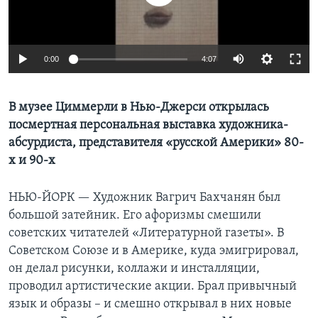
Learning English
0:00
4:07
СОЦИАЛЬНЫЕ СЕТИ
В музее Циммерли в Нью-Джерси открылась
посмертная персональная выставка художника-
Языки
абсурдиста, представителя «русской Америки» 80-
х и 90-х
НЬЮ-ЙОРК —
Художник Вагрич Бахчанян был
большой затейник. Его афоризмы смешили
советских читателей «Литературной газеты». В
Советском Союзе и в Америке, куда эмигрировал,
он делал рисунки, коллажи и инсталляции,
проводил артистические акции. Брал привычный
язык и образы – и смешно открывал в них новые