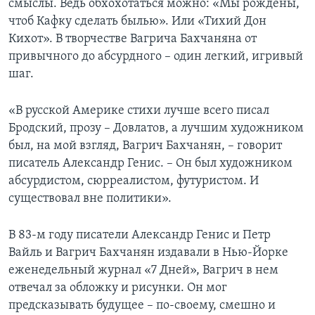
смыслы. Ведь обхохотаться можно: «Мы рождены,
чтоб Кафку сделать былью». Или «Тихий Дон
Кихот». В творчестве Вагрича Бахчаняна от
привычного до абсурдного – один легкий, игривый
шаг.
«В русской Америке стихи лучше всего писал
Бродский, прозу – Довлатов, а лучшим художником
был, на мой взгляд, Вагрич Бахчанян, – говорит
писатель Александр Генис. – Он был художником
абсурдистом, сюрреалистом, футуристом. И
существовал вне политики».
В 83-м году писатели Александр Генис и Петр
Вайль и Вагрич Бахчанян издавали в Нью-Йорке
еженедельный журнал «7 Дней», Вагрич в нем
отвечал за обложку и рисунки. Он мог
предсказывать будущее – по-своему, смешно и