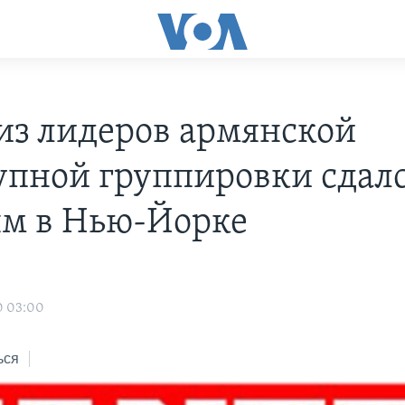
из лидеров армянской
упной группировки сдал
ям в Нью-Йорке
н
0 03:00
ься