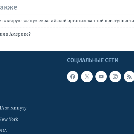
также
т «вторую волну» евразийской организованной преступност
ия в Америке?
Ы
СОЦИАЛЬНЫЕ СЕТИ
А за минуту
New York
VOA