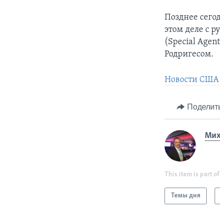
Позднее сего
этом деле с 
(Special Agent
Родригесом.
Новости США 
Поделит
Мих
This item is part of
Темы дня