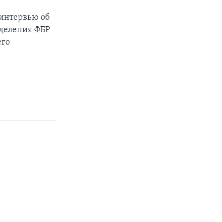
 интервью об
тделения ФБР
его