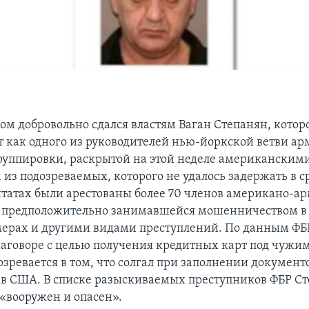
ром добровольно сдался властям Ваган Степанян, котор
т как одного из руководителей нью-йоркской ветви а
руппировки, раскрытой на этой неделе американскими
из подозреваемых, которого не удалось задержать в ср
татах были арестованы более 70 членов американо-а
 предположительно занимавшейся мошенничеством в 
ерах и другими видами преступлений. По данным ФБР
 заговоре с целью получения кредитных карт под чуж
зревается в том, что солгал при заполнении документ
 США. В списке разыскиваемых преступников ФБР С
 «вооружен и опасен».