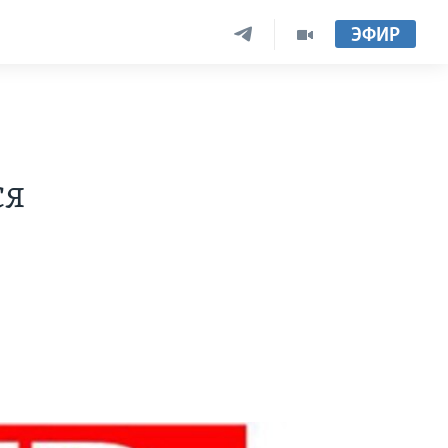
ЭФИР
ся