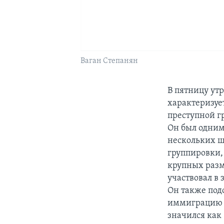
Ваган Степанян
В пятницу ут
характеризуе
преступной г
Он был одним 
нескольких ш
группировки,
крупных разм
участвовал в
Он также подо
иммиграцию в
значился как