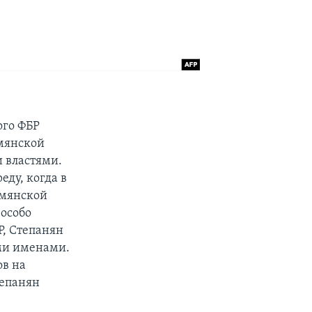
ого ФБР
рмянской
 властями.
еду, когда в
рмянской
особо
, Степанян
ими именами.
ов на
тепанян