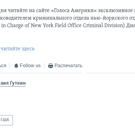
дня читайте на сайте «Голоса Америки» эксклюзивное
руководителем криминального отдела нью-йоркского о
 in Charge of New York Field Office Criminal Division) Ди
читайте здесь
ься
Follow us
Распечатать
аил Гуткин
США