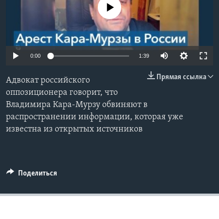
No media source currently available
Learning English
СОЦИАЛЬНЫЕ СЕТИ
0:00
1:39
Прямая ссылка
Адвокат российского
Языки
оппозиционера говорит, что
Владимира Кара-Мурзу обвиняют в
распространении информации, которая уже
известна из открытых источников
Поделиться