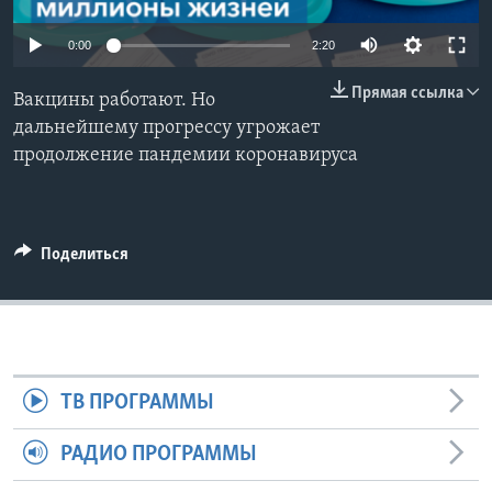
Learning English
0:00
2:20
Прямая ссылка
СОЦИАЛЬНЫЕ СЕТИ
Вакцины работают. Но
дальнейшему прогрессу угрожает
продолжение пандемии коронавируса
Языки
Поделиться
ТВ ПРОГРАММЫ
РАДИО ПРОГРАММЫ