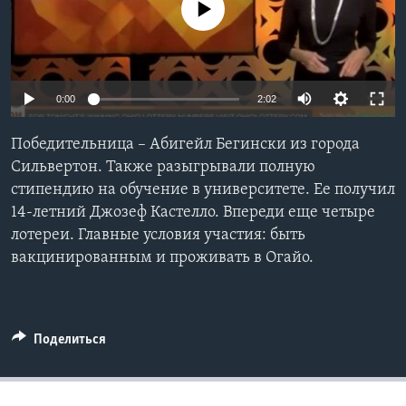
No media source currently available
Learning English
СОЦИАЛЬНЫЕ СЕТИ
0:00
2:02
Победительница – Абигейл Бегински из города
Языки
Сильвертон. Также разыгрывали полную
стипендию на обучение в университете. Ее получил
14-летний Джозеф Кастелло. Впереди еще четыре
лотереи. Главные условия участия: быть
вакцинированным и проживать в Огайо.
Поделиться