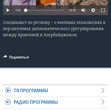
Learning English
0:00
13:39
СОЦИАЛЬНЫЕ СЕТИ
Специалист по региону – о военных технологиях и
перспективах дипломатического урегулирования
между Арменией и Азербайджаном
Языки
Поделиться
ТВ ПРОГРАММЫ
РАДИО ПРОГРАММЫ