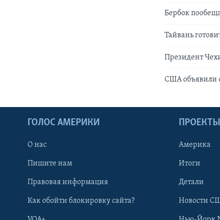
Бербок пообещ
Тайвань готови
Президент Чех
США объявили о
ГОЛОС АМЕРИКИ
ПРОЕКТ
О нас
Америка
Пишите нам
Итоги
Правовая информация
Детали
Как обойти блокировку сайта?
Новости СШ
VOA+
Нью-Йорк 