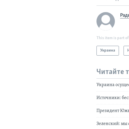
Рад
This item is part of
Украина
Читайте 
Украина осуще
Источники: бе
Президент Южн
Зеленский: мы