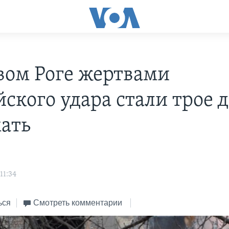
вом Роге жертвами
йского удара стали трое 
мать
11:34
ься
Смотреть комментарии