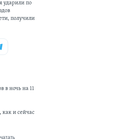
я ударили по
здов
ети, получили
 в ночь на 11
, как и сейчас
чатать