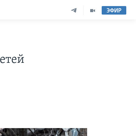
ЭФИР
детей