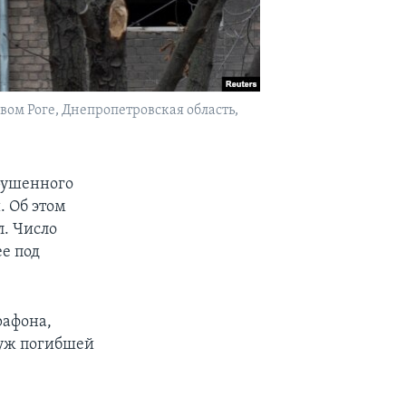
вом Роге, Днепропетровская область,
зрушенного
. Об этом
. Число
ее под
рафона,
муж погибшей