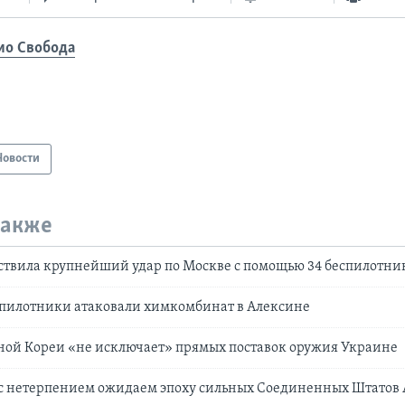
ио Свобода
Новости
также
ствила крупнейший удар по Москве с помощью 34 беспилотни
спилотники атаковали химкомбинат в Алексине
ой Кореи «не исключает» прямых поставок оружия Украине
 с нетерпением ожидаем эпоху сильных Соединенных Штатов