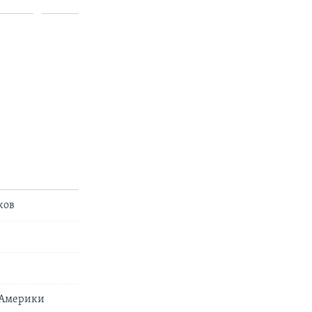
ков
 Америки