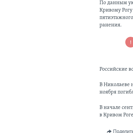
По данным ук
Кривому Рогу
пятиэтажного
ранения.
Российские в
В Николаеве н
ноября погибл
В начале сент
в Кривом Роге
Поделит