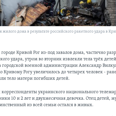
 жилого дома в результате российского ракетного удара в Кри
 городе Кривой Рог из-под завалов дома, частично ра
кого удара, утром во вторник извлекли тела трёх детей
а городской военной администрации Александр Вилкул
о Кривому Рогу увеличилось до четырех человек - ран
ли тело матери погибших детей.
 корреспонденты украинского национального телема
чики 10 и 2 лет и двухмесячная девочка. Отец детей, 
нственный из всей семьи остался в живых.