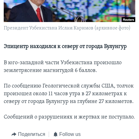
Learning English
СОЦИАЛЬНЫЕ СЕТИ
Президент Узбекистана Ислам Каримов (архивное фото)
Эпицентр находился к северу от города Булунгур
Языки
В юго-западной части Узбекистана произошло
землетрясение магнитудой 6 баллов.
По сообщению Геологической службы США, толчок
произошел около 11 часов утра в 27 километрах к
северу от города Булунгур на глубине 27 километов.
Сообщений о разрушениях и жертвах не поступало.
Поделиться
Follow us