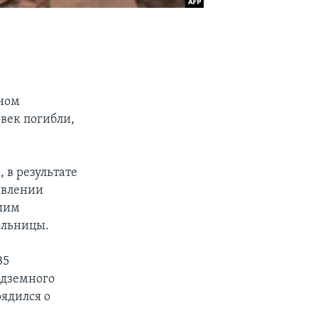
аном
век погибли,
 в результате
явлении
вшим
ольницы.
35
одземного
рядился о