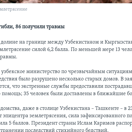
емлетрясение
огибли, 86 получили травмы
 долине на границе между Узбекистаном и Кыргызст
млетрясение силой 6,2 балла. По меньшей мере 13 чело
травмы.
 узбекское министерство по чрезвычайным ситуациям,
едствия было разрушено несколько старых домов. В за
ется, что экстренные службы предоставили пострада
помощь; 35 человек были доставлены в ближайшие б
домства, даже в столице Узбекистана – Ташкенте – в 2
т эпицентра землетрясения, сила зафиксированного п
вила 5 баллов. Президент страны Ислам Каримов распо
транении последствий стихийного бедствий.