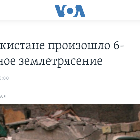
екистане произошло 6-
ное землетрясение
3:00
ься