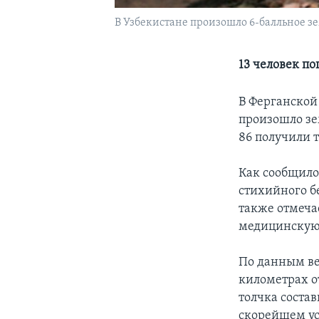
В Узбекистане произошло 6-балльное з
13 человек п
В Ферганской
произошло зе
86 получили 
Как сообщило
стихийного б
также отмеча
медицинскую 
По данным ве
километрах о
толчка соста
скорейшем ус