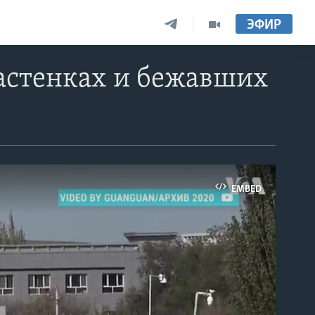
ЭФИР
астенках и бежавших
EMBED