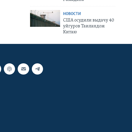
НОВОСТИ
США осудили выдачу 40
уйгуров Таиландом
Китаю