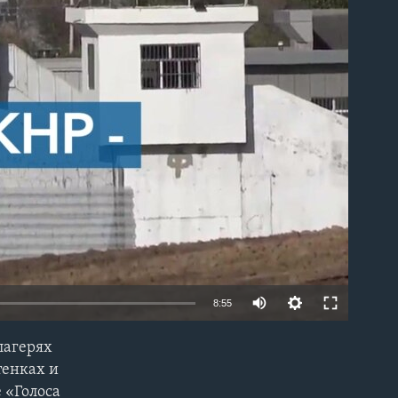
able
8:55
лагерях
EMBED
тенках и
 «Голоса