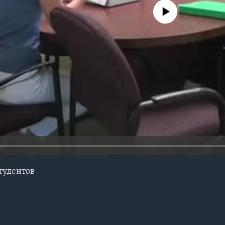
No media source currently avail
тудентов