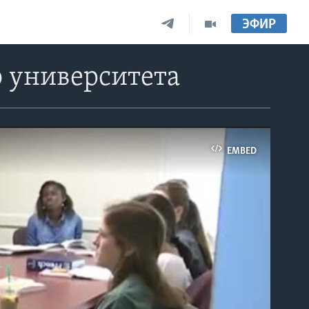
ЭФИР
 университета
EMBED