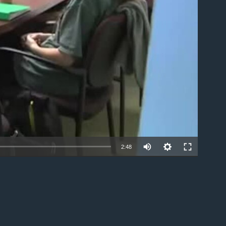
able
2:48
EMBED