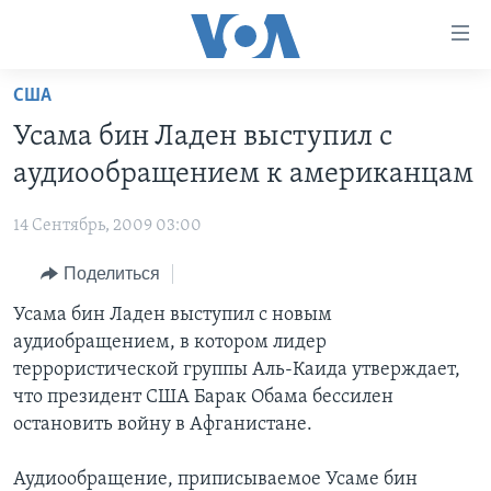
Линки
доступности
Перейти
США
на
ГЛАВНОЕ
Усама бин Ладен выступил с
основной
ПРОГРАММЫ
контент
аудиообращением к американцам
ПРОЕКТЫ
Перейти
АМЕРИКА
к
14 Сентябрь, 2009 03:00
ЭКСПЕРТИЗА
НОВОСТИ ЗА МИНУТУ
УЧИМ АНГЛИЙСКИЙ
основной
Поделиться
ИНТЕРВЬЮ
ИТОГИ
НАША АМЕРИКАНСКАЯ ИСТОРИЯ
навигации
Перейти
ФАКТЫ ПРОТИВ ФЕЙКОВ
Усама бин Ладен выступил с новым
ПОЧЕМУ ЭТО ВАЖНО?
А КАК В АМЕРИКЕ?
в
аудиобращением, в котором лидер
ЗА СВОБОДУ ПРЕССЫ
ДИСКУССИЯ VOA
АРТЕФАКТЫ
поиск
террористической группы Аль-Каида утверждает,
УЧИМ АНГЛИЙСКИЙ
ДЕТАЛИ
АМЕРИКАНСКИЕ ГОРОДКИ
что президент США Барак Обама бессилен
остановить войну в Афганистане.
ВИДЕО
НЬЮ-ЙОРК NEW YORK
ТЕСТЫ
ПОДПИСКА НА НОВОСТИ
АМЕРИКА. БОЛЬШОЕ ПУТЕШЕСТВИЕ
Аудиообращение, приписываемое Усаме бин