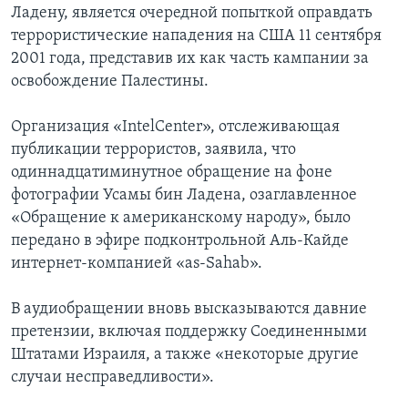
Ладену, является очередной попыткой оправдать
Learning English
террористические нападения на США 11 сентября
2001 года, представив их как часть кампании за
освобождение Палестины.
СОЦИАЛЬНЫЕ СЕТИ
Организация «IntelCenter», отслеживающая
публикации террористов, заявила, что
Языки
одиннадцатиминутное обращение на фоне
фотографии Усамы бин Ладена, озаглавленное
«Обращение к американскому народу», было
передано в эфире подконтрольной Аль-Кайде
интернет-компанией «as-Sahab».
В аудиобращении вновь высказываются давние
претензии, включая поддержку Соединенными
Штатами Израиля, а также «некоторые другие
случаи несправедливости».