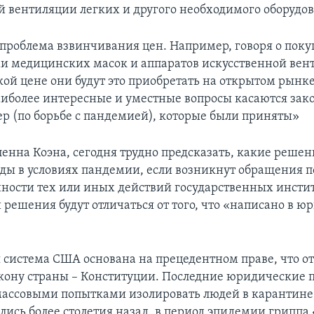
й вентиляции легких и другого необходимого оборудо
 проблема взвинчивания цен. Например, говоря о поку
и медицинских масок и аппаратов искусственной вен
кой цене они будут это приобретать на открытом рынк
аиболее интересные и уместные вопросы касаются зак
р (по борьбе с пандемией), которые были приняты»
енна Коэна, сегодня трудно предсказать, какие решен
ды в условиях пандемии, если возникнут обращения п
ности тех или иных действий государственных инстит
 решения будут отличаться от того, что «написано в 
система США основана на прецедентном праве, что от
кону страны – Конституции. Последние юридические 
массовыми попытками изолировать людей в карантине
ись более столетия назад, в период эпидемии гриппа