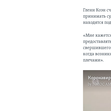
Гленн Коэн с
принимать су
находятся под
«Мне кажется
предоставлять
свершившегося
когда возник
плечами».
Коронавир
by
ГОЛОС А