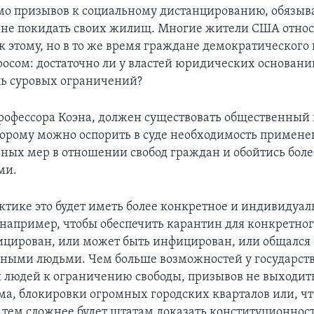
EMBED
мо призывов к социальному дистанцированию, обязыв
не покидать своих жилищ. Многие жители США относ
 этому, но в то же время граждане демократического 
росом: достаточно ли у властей юридических основани
ль суровых ограничений?
офессора Коэна, должен существовать общественный 
торому можно оспорить в суде необходимость примене
ных мер в отношении свобод граждан и обойтись бол
ми.
актике это будет иметь более конкретное и индивидуал
например, чтобы обеспечить карантин для конкретног
цирован, или может быть инфицирован, или общался 
ыми людьми. Чем больше возможностей у государств
людей к ограничению свободы, призывов не выходить
ома, блокировки огромных городских кварталов или, чт
, тем сложнее будет штатам доказать конституционност