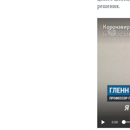
решения.
Коронавир
by
ГОЛОС А
0:00