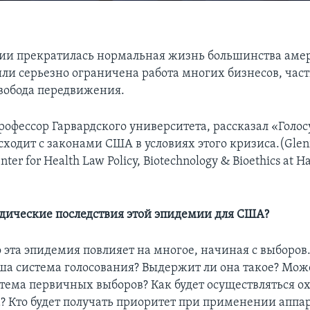
ии прекратилась нормальная жизнь большинства аме
или серьезно ограничена работа многих бизнесов, час
вобода передвижения.
профессор Гарвардского университета, рассказал «Голо
сходит с законами США в условиях этого кризиса.(Glen
nter for Health Law Policy, Biotechnology & Bioethics at H
дические последствия этой эпидемии для США?
 эта эпидемия повлияет на многое, начиная с выборов
ша система голосования? Выдержит ли она такое? Мож
тема первичных выборов? Как будет осуществляться о
? Кто будет получать приоритет при применении аппа