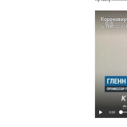
Коронавир
by
ГОЛОС А
0:00