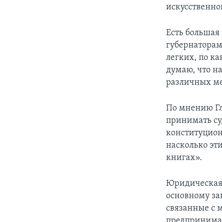
искусственно
Есть большая
губернаторам
легких, по ка
думаю, что н
различных ме
По мнению Гл
принимать су
конституцион
насколько эти
книгах».
Юридическая 
основному за
связанные с 
предпринимал