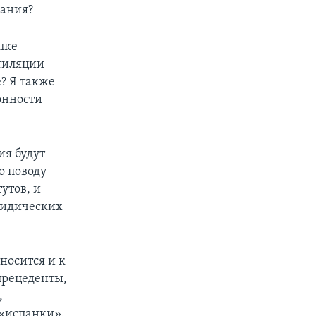
вания?
пке
тиляции
е? Я также
онности
ия будут
о поводу
утов, и
юридических
носится и к
прецеденты,
,
 «испанки».