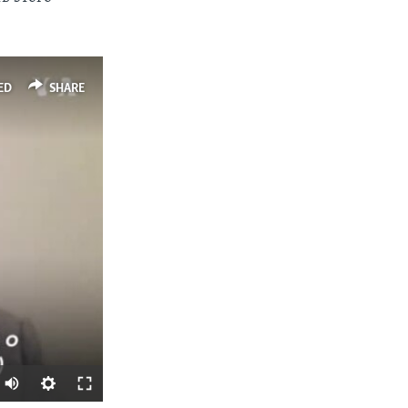
ED
SHARE