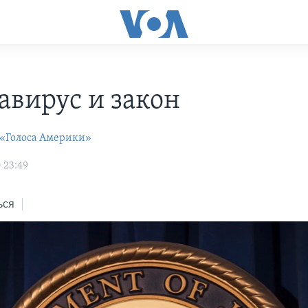
авирус и закон
 «Голоса Америки»
 23:49
ься