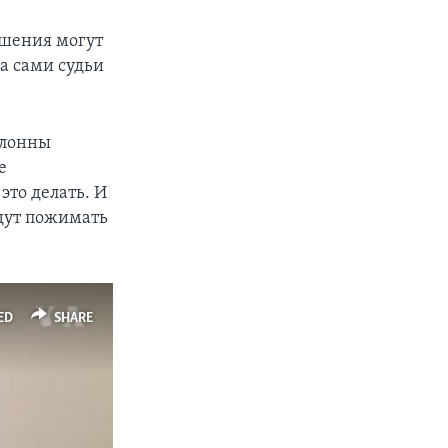
SHARE
ешения могут
а сами судьи
клонны
е
это делать. И
удут пожимать
px
width
ED
SHARE