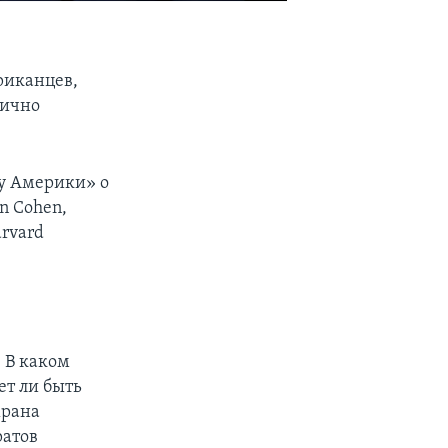
риканцев,
тично
су Америки» о
n Cohen,
arvard
. В каком
ет ли быть
храна
ратов