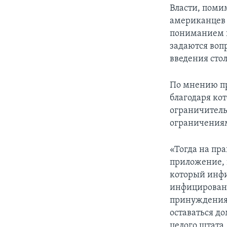
Власти, поми
американцев 
пониманием к
задаются воп
введения сто
По мнению пр
благодаря ко
ограничитель
ограничения
«Тогда на пр
приложение, 
который инфи
инфицированн
принуждения 
оставаться д
целого штата