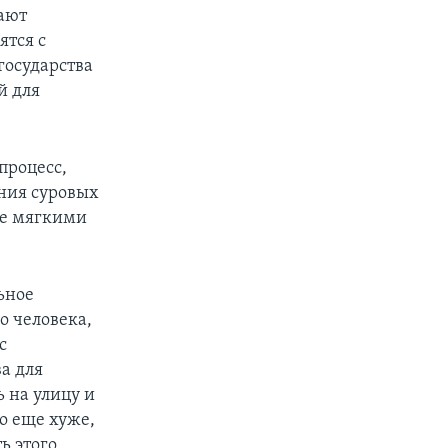
SHARE
ают
ятся с
государства
й для
процесс,
ния суровых
px
width
ее мягкими
ьное
о человека,
с
а для
 на улицу и
о еще хуже,
ь этого