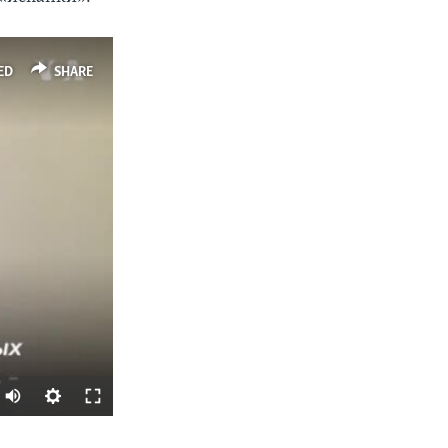
ED
SHARE