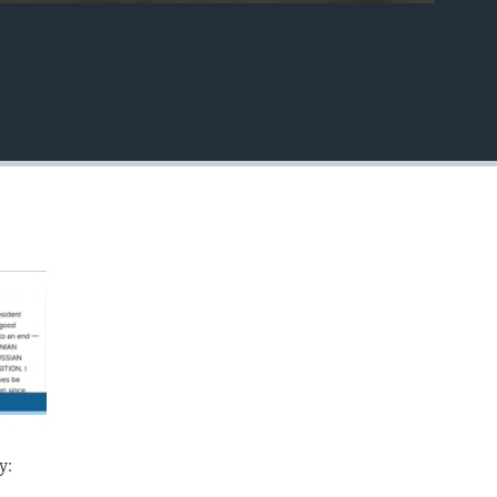
EMBED
у: