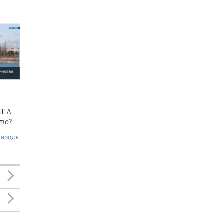
США
тво?
пизоды