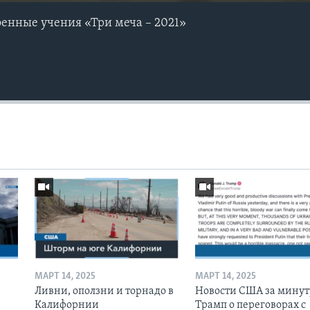
оенные учения «Три меча – 2021»
МАРТ 14, 2025
МАРТ 14, 2025
Ливни, оползни и торнадо в
Новости США за минут
Калифорнии
Трамп о переговорах с