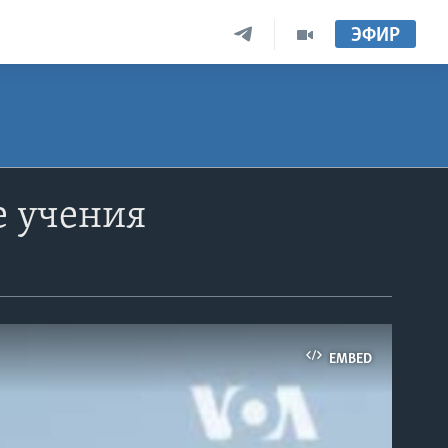
ЭФИР
 учения
EMBED