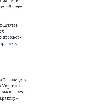
озглашения
вропейского
ых Штатов
ся
о премьер-
 прочных
ал Резолюцию,
ра Украины
 высказалось
арактер».