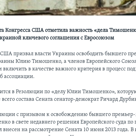
та Конгресса США отметила важность «дела Тимошенк
краиной ключевого соглашения с Евросоюзом
 CША призвал власти Украины освободить бывшего пр
аины Юлию Тимошенко, а членов Европейского Союза 
 включить в качестве важного критерия в процесс по
б ассоциации.
рится в Резолюции по «делу Юлии Тимошенко», котору
 всего состава Сената сенатор-демократ Ричард Дурби
олюции с призывом к освобождению бывшего премьер
ко в свете недавнего решения Европейского суда по
 внесен на рассмотрение Сената 10 июня 2013 года. В