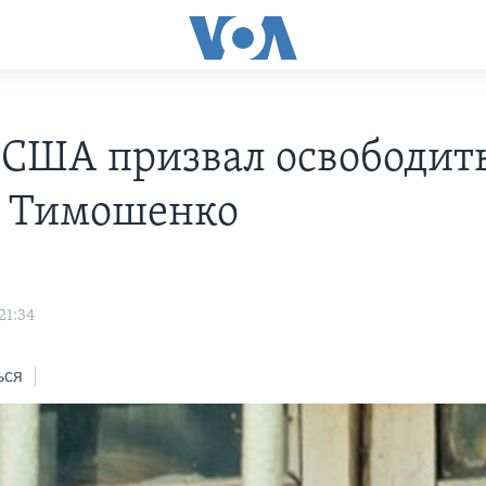
 США призвал освободит
 Тимошенко
21:34
ься