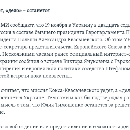
т, «дело» – останется
МИ сообщают, что 19 ноября в Украину в двадцать сед
ссия в составе бывшего президента Европарламента П
идента Польши Александра Квасьневского. Об этом 
с-секретарь представительства Европейского Союза в 
. Несколькими часами ранее официальный интернет-
краины сообщил о встрече Виктора Януковича с Еврок
ширения и европейской политики соседства Штефаном
этой встречи пока неизвестны.
читает, что миссия Кокса-Квасьневского уедет, а «де
станется Украине. Тем самым как бы подтверждая ра
мысль о том, что Юлия Тимошенко останется за решет
ие.
о освобождение или предоставление возможности для