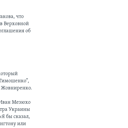
акова, что
в Верховной
Соглашения об
который
 Тимошенко”,
л Жовниренко.
 Иван Мезюхо
стра Украины
Я бы сказал,
ингтону или