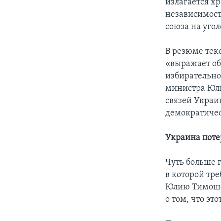
излагается х
независимост
союза на уго
В резюме тек
«выражает об
избирательно
министра Юли
связей Украи
демократичес
Украина поте
Чуть больше 
в которой тр
Юлию Тимошен
о том, что э