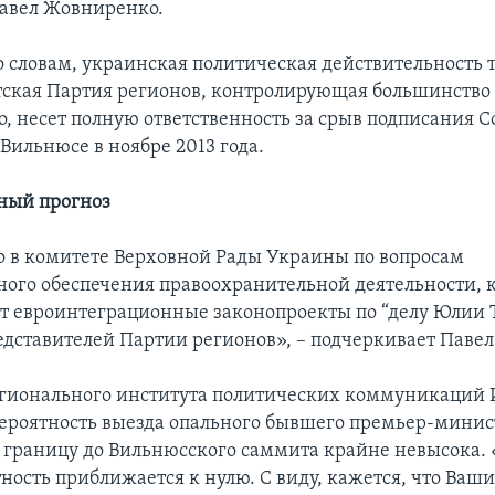
авел Жовниренко.
о словам, украинская политическая действительность т
ская Партия регионов, контролирующая большинство 
о, несет полную ответственность за срыв подписания 
Вильнюсе в ноябре 2013 года.
ный прогноз
 в комитете Верховной Рады Украины по вопросам
ного обеспечения правоохранительной деятельности, 
т евроинтеграционные законопроекты по “делу Юлии
редставителей Партии регионов», – подчеркивает Паве
гионального института политических коммуникаций
 вероятность выезда опального бывшего премьер-мини
а границу до Вильнюсского саммита крайне невысока. «
тность приближается к нулю. С виду, кажется, что Ваш