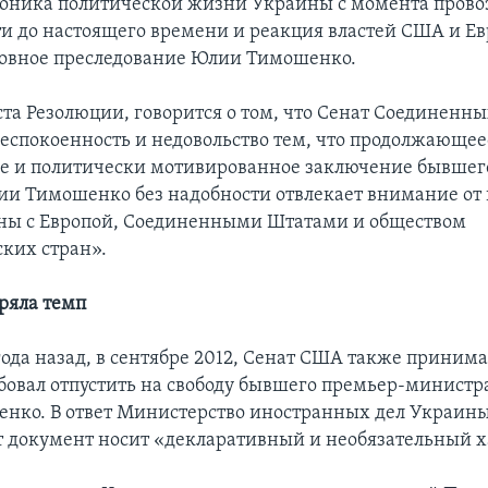
роника политической жизни Украины с момента пров
и до настоящего времени и реакция властей США и Е
ловное преследование Юлии Тимошенко.
ста Резолюции, говорится о том, что Сенат Соединенн
еспокоенность и недовольство тем, что продолжающее
е и политически мотивированное заключение бывшег
и Тимошенко без надобности отвлекает внимание от
ны с Европой, Соединенными Штатами и обществом
ких стран».
ряла темп
года назад, в сентябре 2012, Сенат США также приним
ебовал отпустить на свободу бывшего премьер-минист
ко. В ответ Министерство иностранных дел Украины
тот документ носит «декларативный и необязательный х