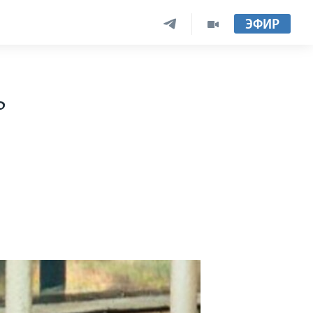
ЭФИР
ь