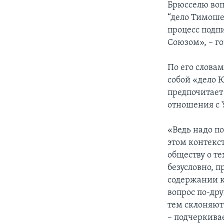
Брюсселю воп
“дело Тимоше
процесс подп
Союзом», – г
По его слова
собой «дело 
предпочитает
отношения с 
«Ведь надо п
этом контекс
обществу о т
безусловно, 
содержании к
вопрос по-др
тем склоняют
– подчеркива