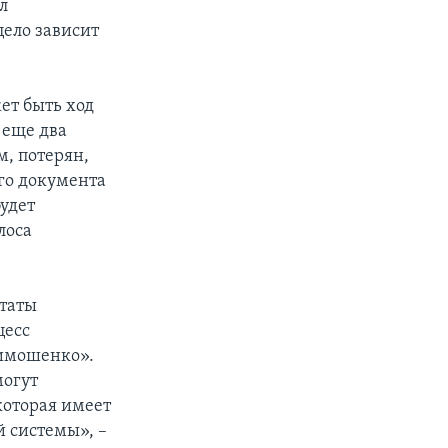
л
ело зависит
жет быть ход
 еще два
м, потерян,
ого документа
удет
лоса
таты
цесс
Тимошенко».
могут
которая имеет
 системы», –