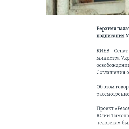
Верхняя пала
подписания У
КИЕВ – Сенат
министра Укр
освобождении
Соглашения о
Об этом гово
рассмотрение
Проект «Рез
Юлии Тимошен
человека» был