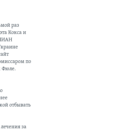
ьмой раз
эта Кокса и
УНИАН
Украине
сайт
омиссаром по
 Фюле.
ло
нее
кой отбывать
 лечения за