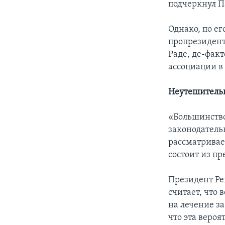
подчеркнул П
Однако, по ег
пропрезидент
Раде, де-факт
ассоциации в 
Неутешитель
«Большинство
законодатель
рассматривае
состоит из п
Президент Ре
считает, что
на лечение з
что эта вероя