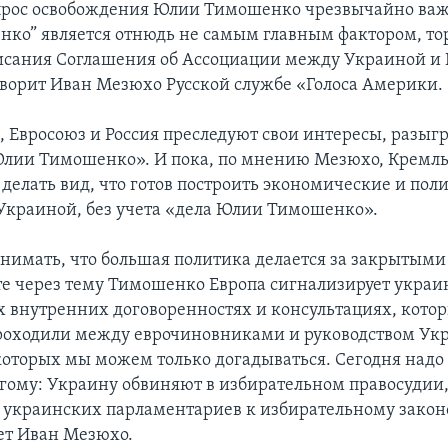
рос освобождения Юлии Тимошенко чрезвычайно важ
нко” является отнюдь не самым главным фактором, 
исания Соглашения об Ассоциации между Украиной и
оворит Иван Мезюхо Русской службе «Голоса Америки.
м, Евросоюз и Россия преследуют свои интересы, разы
Юлии Тимошенко». И пока, по мнению Мезюхо, Кремл
 делать вид, что готов построить экономические и пол
Украиной, без учета «дела Юлии Тимошенко».
онимать, что большая политика делается за закрытыми
те через тему Тимошенко Европа сигнализирует укра
ех внутренних договоренностях и консультациях, котор
проходили между еврочиновниками и руководством Ук
оторых мы можем только догадываться. Сегодня надо 
угому: Украину обвиняют в избирательном правосудии,
 украинских парламентариев к избирательному законо
ет Иван Мезюхо.