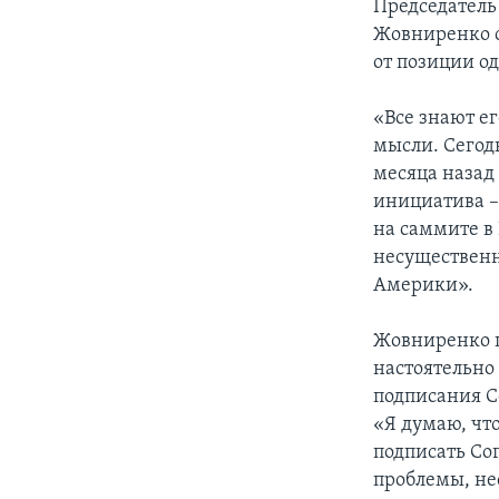
Председатель
Жовниренко с
от позиции од
«Все знают ег
мысли. Сегод
месяца назад
инициатива –
на саммите в
несущественн
Америки».
Жовниренко п
настоятельно
подписания С
«Я думаю, чт
подписать Сог
проблемы, не