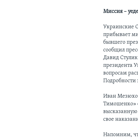
Миссия – уеде
Украинские С
прибывает ми
бывшего през
сообщил прес
Давид Стулик
президента У
вопросам рас
Подробности 
Иван Мезюхо с
Тимошенко» о
высказанную 
свое наказан
Напомним, чт