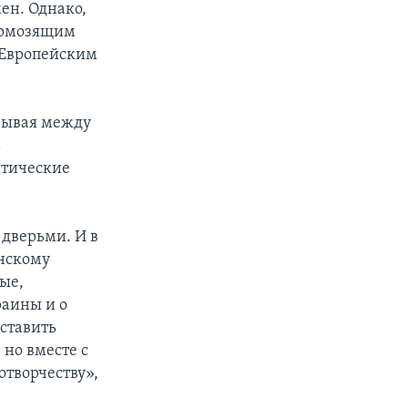
ен. Однако,
тормозящим
 Европейским
грывая между
ь
итические
 дверьми. И в
инскому
ые,
раины и о
ставить
 но вместе с
творчеству»,