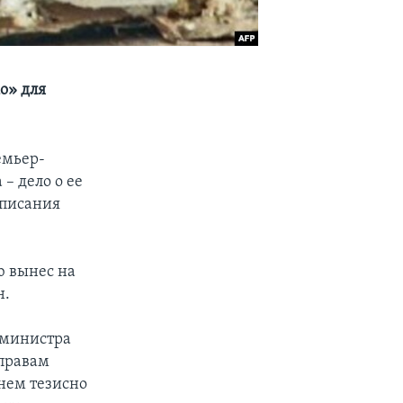
о» для
емьер-
– дело о ее
дписания
ю вынес на
н.
-министра
 правам
 нем тезисно