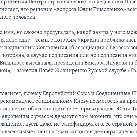
 правления Центра стратегических исследований Паве
читает, что решение «вопроса Юлии Тимошенко» всец
ного человека.
о имя, но сложно предугадать, какой завтра у него мо
ня ясно одно – темп, с которым Украина приближалась
 к подписанию Соглашения об ассоциации с Евросоюзо
 потеряна, а случае подписания или не подписания эт
 Вильнюсе выгода для президента Виктора Януковича б
ой», – заметил Павел Жовниренко Русской службе «Го
оясняет, почему Европейский Союз и Соединенные Ш
 рекомендуют официальному Киеву посмотреть на про
оглашения об ассоциации через призму «дела Юлии 
о европейцы с ужасом думают о том моменте, что они 
лашение, пусть даже не ратифицируя его, со страной, 
совместимые с ценностями западной демократической