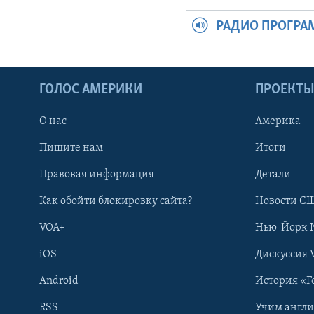
РАДИО ПРОГР
ГОЛОС АМЕРИКИ
ПРОЕКТ
О нас
Америка
Пишите нам
Итоги
Правовая информация
Детали
Как обойти блокировку сайта?
Новости СШ
VOA+
Нью-Йорк 
iOS
Дискуссия 
Android
История «Г
RSS
Учим англ