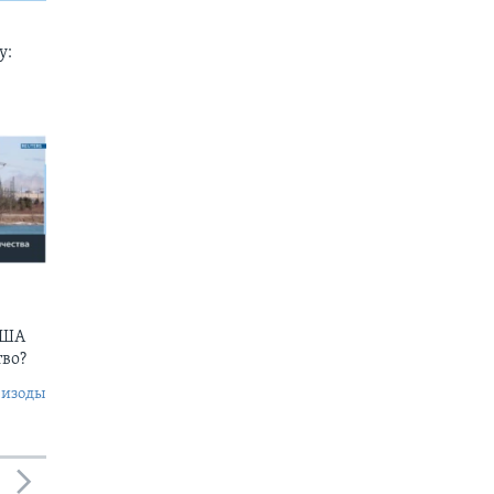
у:
США
тво?
пизоды