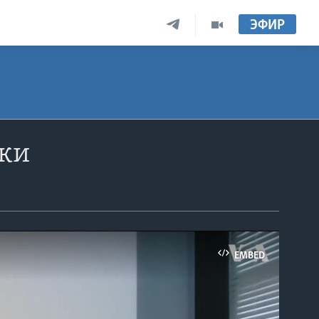
ЭФИР
ики
EMBED