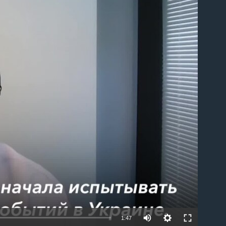
able
1:47