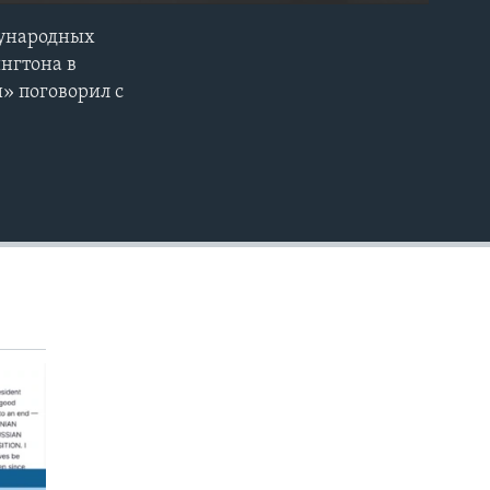
дународных
EMBED
нгтона в
» поговорил с