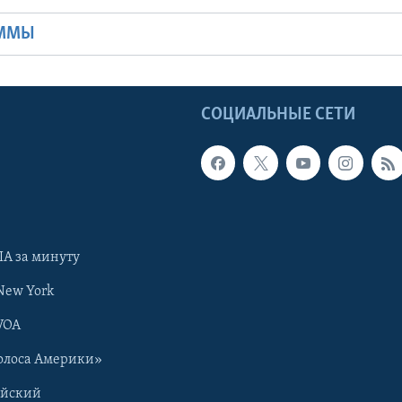
АММЫ
Ы
СОЦИАЛЬНЫЕ СЕТИ
А за минуту
New York
VOA
олоса Америки»
ийский