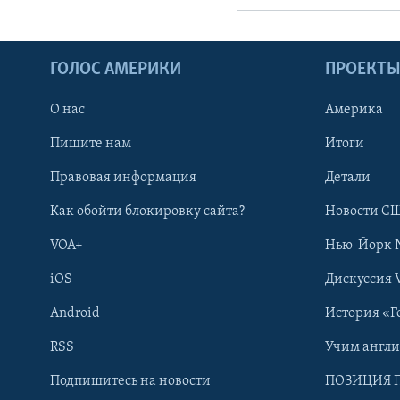
ГОЛОС АМЕРИКИ
ПРОЕКТ
О нас
Америка
Пишите нам
Итоги
Правовая информация
Детали
Как обойти блокировку сайта?
Новости СШ
VOA+
Нью-Йорк 
iOS
Дискуссия 
Android
История «Г
RSS
Учим англ
Learning English
Подпишитесь на новости
ПОЗИЦИЯ 