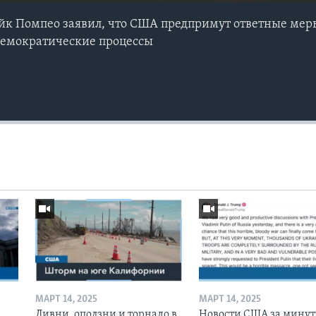
к Помпео заявил, что США предпримут ответные меры
демократические процессы
МАРТ 14, 2025
МАРТ 14, 2025
Ливни, оползни и торнадо в
Новости США за минут