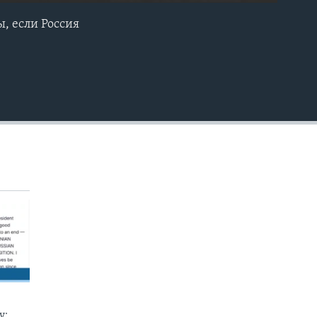
, если Россия
EMBED
у: