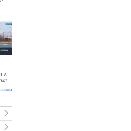
США
тво?
пизоды