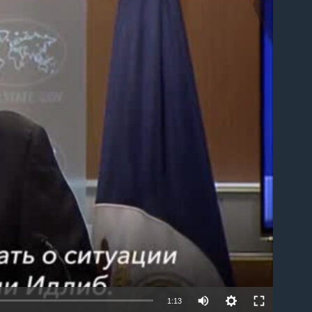
able
1:13