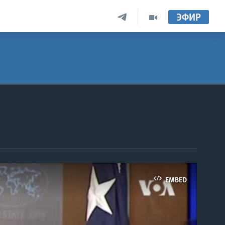
ЭФИР
EMBED