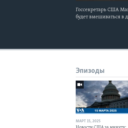
Госсекретарь США Май
будет вмешиваться в 
Эпизоды
МАРТ 15, 2025
Новости США за минуту: