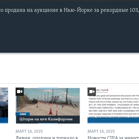
о продана на аукционе в Нью-Йорке за рекордные 103
МАРТ 14, 2025
МАРТ 14, 2025
Ливни, оползни и торнадо в
Новости США за минут