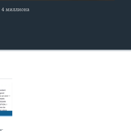
, 4 миллиона
EMBED
у: