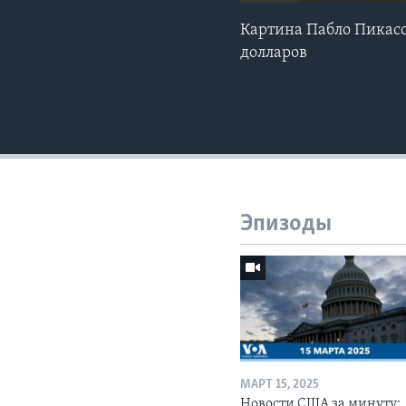
Картина Пабло Пикасс
долларов
Эпизоды
МАРТ 15, 2025
Новости США за минуту: