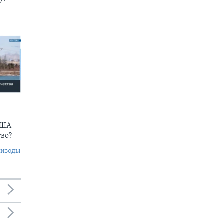
США
тво?
пизоды